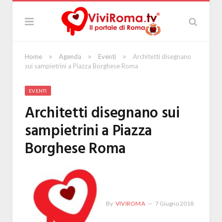
»
»
»
Home
Agenda
Eventi
Architetti disegnano
sui sampietrini a Piazza Borghese Roma
EVENTI
Architetti disegnano sui
sampietrini a Piazza
Borghese Roma
By
VIVIROMA
7 Giugno 2018