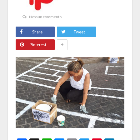
Nessun commento
Share
Tweet
+
Pinterest