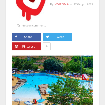
By
VIVIROMA
17 Giugno 2022
Nessun commento
Share
Tweet
+
Pinterest