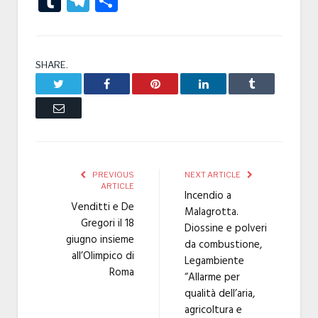
Tumblr
Telegram
Condividi
SHARE.
Twitter
Facebook
Pinterest
LinkedIn
Tumblr
Email
PREVIOUS
NEXT ARTICLE
ARTICLE
Incendio a
Venditti e De
Malagrotta.
Gregori il 18
Diossine e polveri
giugno insieme
da combustione,
all’Olimpico di
Legambiente
Roma
“Allarme per
qualità dell’aria,
agricoltura e