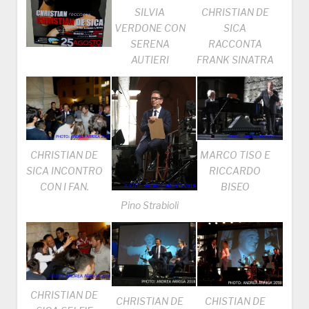
SILVIA
CHRISTIAN DE
VERDONE CON
SICA
SERENA
RACCONTA
AUTIERI
FRANK SINATRA
CHRISTIAN DE
MARCO TISO E
SICA INCONTRO
RICCARDO
CON I FAN.
BISEO
Pino Strabioli
CHRISTIAN DE
CHRISTIAN DE
CHISTIAN DE