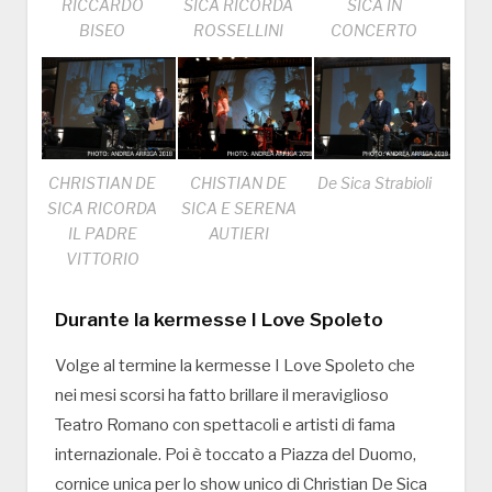
RICCARDO
SICA RICORDA
SICA IN
BISEO
ROSSELLINI
CONCERTO
CHRISTIAN DE
CHISTIAN DE
De Sica Strabioli
SICA RICORDA
SICA E SERENA
IL PADRE
AUTIERI
VITTORIO
Durante la kermesse I Love Spoleto
Volge al termine la kermesse I Love Spoleto che
nei mesi scorsi ha fatto brillare il meraviglioso
Teatro Romano con spettacoli e artisti di fama
internazionale. Poi è toccato a Piazza del Duomo,
cornice unica per lo show unico di Christian De Sica