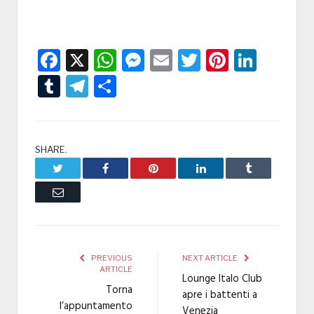
Facebook
X
WhatsApp
Messenger
Email
Twitter
Pintere
Linke
Tumblr
Telegram
Condividi
SHARE.
Twitter
Facebook
Pinterest
LinkedIn
Tumblr
Email
PREVIOUS
NEXT ARTICLE
ARTICLE
Lounge Italo Club
Torna
apre i battenti a
l’appuntamento
Venezia