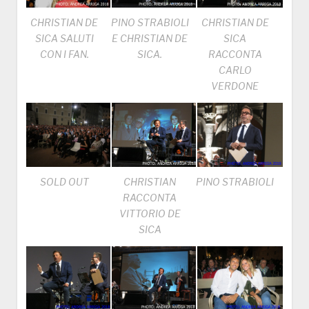
CHRISTIAN DE
PINO STRABIOLI
CHRISTIAN DE
SICA SALUTI
E CHRISTIAN DE
SICA
CON I FAN.
SICA.
RACCONTA
CARLO
VERDONE
SOLD OUT
CHRISTIAN
PINO STRABIOLI
RACCONTA
VITTORIO DE
SICA