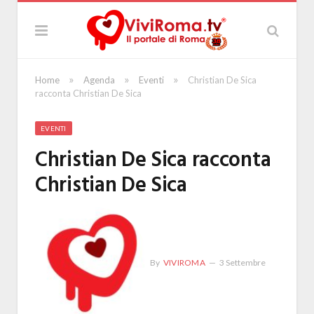
»
»
»
Home
Agenda
Eventi
Christian De Sica
racconta Christian De Sica
EVENTI
Christian De Sica racconta
Christian De Sica
By
VIVIROMA
3 Settembre