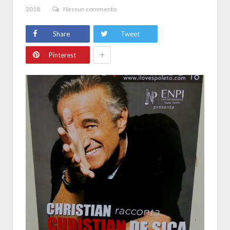
2018
Nessun commento
Share
Tweet
+
Pinterest