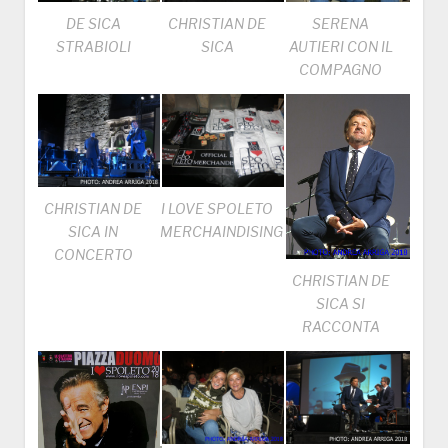
DE SICA
CHRISTIAN DE
SERENA
STRABIOLI
SICA
AUTIERI CON IL
COMPAGNO
CHRISTIAN DE
I LOVE SPOLETO
SICA IN
MERCHAINDISING
CONCERTO
CHRISTIAN DE
SICA SI
RACCONTA