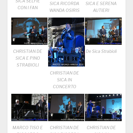
SICA SELFIE
SICA RICORDA
SICA E SERENA
CON I FAN
WANDA OSIRIS
AUTIERI
CHRISTIAN DE
De Sica Strabioli
SICA E PINO
STRABIOLI
CHRISTIAN DE
SICA IN
CONCERTO
MARCO TISO E
CHRISTIAN DE
CHRISTIAN DE