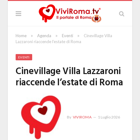
»
»
»
Home
Agenda
Eventi
Cinevillage Villa
Lazzaroni riaccende l’estate di Roma
EVENTI
Cinevillage Villa Lazzaroni
riaccende l’estate di Roma
By
VIVIROMA
1 Luglio 2026