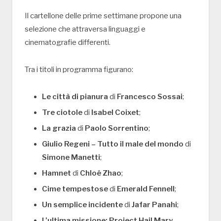
Il cartellone delle prime settimane propone una
selezione che attraversa linguaggi e
cinematografie differenti.
Tra i titoli in programma figurano:
Le città di pianura
di
Francesco Sossai
;
Tre ciotole
di
Isabel Coixet
;
La grazia
di
Paolo Sorrentino
;
Giulio Regeni – Tutto il male del mondo
di
Simone Manetti
;
Hamnet
di
Chloé Zhao
;
Cime tempestose
di
Emerald Fennell
;
Un semplice incidente
di
Jafar Panahi
;
L’ultima missione: Project Hail Mary
,