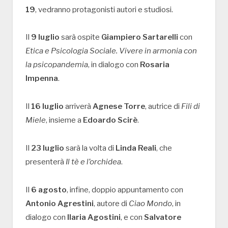
19
, vedranno protagonisti autori e studiosi.
Il
9 luglio
sarà ospite
Giampiero Sartarelli
con
Etica e Psicologia Sociale. Vivere in armonia con
la psicopandemia
, in dialogo con
Rosaria
Impenna
.
Il
16 luglio
arriverà
Agnese Torre
, autrice di
Fili di
Miele
, insieme a
Edoardo Scirè
.
Il
23 luglio
sarà la volta di
Linda Reali
, che
presenterà
Il tè e l’orchidea
.
Il
6 agosto
, infine, doppio appuntamento con
Antonio Agrestini
, autore di
Ciao Mondo
, in
dialogo con
Ilaria Agostini
, e con
Salvatore