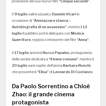
proiezione del suo nuovo film
“Cinque secondi”
.
Il
9 luglio
salirà sul palco
Daniele Vicari
in
occasione di
“Ammazzare stanca –
Autobiografia di un assassino”
, mentre il
13
luglio
il pubblico potrà dialogare con
Monica
Guerritore
, regista e interprete del film
“Anna”
.
Il
17 luglio
arriverà
Rocco Papaleo
, protagonista
della serata dedicata a
“Il bene comune”
, mentre il
20 luglio
sarà ospite dell’arena
Barbara Ronchi
,
che presenterà
“Elisa”
di
Leonardo Di Costanzo
.
Da Paolo Sorrentino a Chloé
Zhao: il grande cinema
protagonista