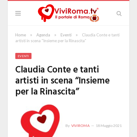
»
»
»
Home
Agenda
Eventi
Claudia Conte e tanti
artisti in scena “Insieme per la Rinascita”
EVENTI
Claudia Conte e tanti
artisti in scena “Insieme
per la Rinascita”
By
VIVIROMA
18 Maggio 2021