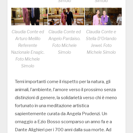
Simolo
Simolo
Claudia Conte ed
Claudia Conte ed
Claudia Conte e
Arturo Melillo
Angelo Pardaiso.
Stella D’Orlando
Referente
Foto Michele
Jewel. Foto
Nazionale Enagic.
Simolo
Michele Simolo
Foto Michele
Simolo
Temi importanti come il rispetto per la natura, gli
animali, l’ambiente, l’amore verso il prossimo senza
distinzioni di genere, la solidarietà verso chi è meno
fortunato in una meditazione artistica
sapientemente curata da Angela Prudenzi. Un
omaggio a Ezio Bosso scomparso un anno fa e a
Dante Alighieri per i 700 anni dalla sua morte. Ad