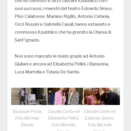
che ha coinvolto e fatto cantare il pubblico con i
suoi successi, i maestri del teatro Edoardo Siravo,
Pino Calabrese, Mariano Rigillo, Antonio Catania,
Cicci Rossini e Gabriella Casali, hanno estasiato e
commosso il pubblico che ha gremito la Chiesa di
Sant’Ignazio.
Non sono mancate le risate grazie ad Antonio
Giuliani e ancora ad Elisabetta Pellini, i Baraonna,
Luca Martella e Tiziana De Santis.
Giuseppe Povia.
Claudia Conte ed
Claudia Conte ed
Foto Michele
Elisabetta Pellini.
Edoardo Siravo.
Simolo
Foto Michele
Foto Michele