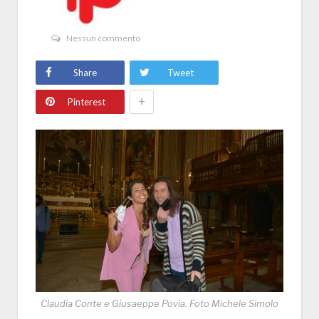
Nessun commento
Share
Tweet
+
Pinterest
Claudia Conte e Giusaeppe Povia. Foto Michele Simolo