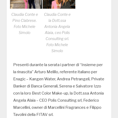
Claudia Conte e
Claudia Conte e
Pino Clabrese.
la Dott.ssa
Foto Michele
Antonia Angela
Simolo
Alaia, ceo Polis
Consulting srl.
Foto Michele
Simolo
Presenti durante la serata i partner di “Insieme per
la rinascita” Arturo Melillo, referente italiano per
Enagic – Kangen Water, Andrea Petrangeli, Private
Banker di Banca Generali, Serena e Salvatore Izzo
con la loro Best Color Make-up, la Dott.ssa Antonia
Angela Alaia – CEO Polis Consulting srl, Federico
Marcellini, owner di Marcellini Fragrances e Filippo
Tavolini della FITAV srl.