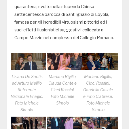
quarantena, svolto nella stupenda Chiesa
settecentesca barocca di Sant’Ignazio di Loyola,
famosa per gli incredibili virtuosismi pittorici ed i
suoi effetti illusionistici suggestivi, collocata a
Campo Marzio nel complesso del Collegio Romano.
Tiziana De Santis
Mariano Rigillo,
Mariano Rigillo,
ed Arturo Melillo
Clauda Conte e
Cicci Rossini,
Referente
Cicci Rossini.
Gabriella Casale
Nazionale Enagic.
Foto Michele
e Pino Clabrese.
Foto Michele
Simolo
Foto Michele
Simolo
Simolo