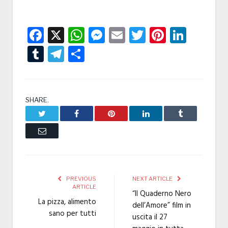
Facebook
X
WhatsApp
Messenger
Email
Twitter
Pintere
Linke
Tumblr
Telegram
Condividi
SHARE.
Twitter
Facebook
Pinterest
LinkedIn
Tumblr
Email
PREVIOUS
NEXT ARTICLE
ARTICLE
“Il Quaderno Nero
La pizza, alimento
dell’Amore” film in
sano per tutti
uscita il 27