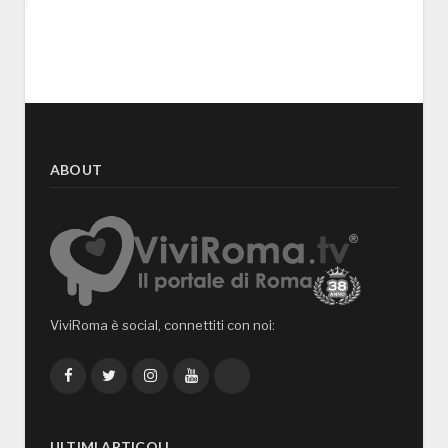
ABOUT
ViviRoma è social, connettiti con noi:
Facebook
Twitter
Instagram
YouTube
TikTok
ULTIMI ARTICOLI