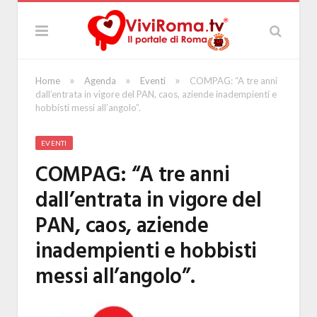
»
»
»
Home
Agenda
Eventi
COMPAG: “A tre anni
dall’entrata in vigore del PAN, caos, aziende inadempienti e
hobbisti messi all’angolo”.
EVENTI
COMPAG: “A tre anni
dall’entrata in vigore del
PAN, caos, aziende
inadempienti e hobbisti
messi all’angolo”.