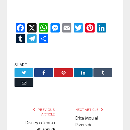
Facebook
X
WhatsApp
Messenger
Email
Twitter
Pintere
Linke
Tumblr
Telegram
Condividi
SHARE.
Twitter
Facebook
Pinterest
LinkedIn
Tumblr
Email
PREVIOUS
NEXT ARTICLE
ARTICLE
Erica Mou al
Disney celebra i
Riverside
90 anni di