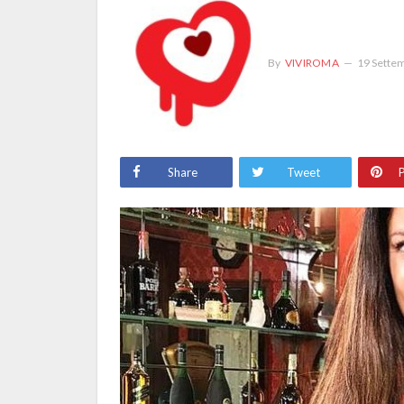
By
VIVIROMA
19 Sette
Share
Tweet
P