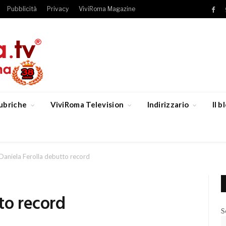
Pubblicità
Privacy
ViviRoma Magazine
Fac
ubriche
ViviRoma Television
Indirizzario
Il 
Daniela Ferolla debutto record
to record
S