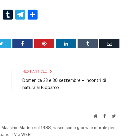
r
er
nterest
LinkedIn
Tumblr
Telegram
Condividi
Twitter
Facebook
Pinterest
LinkedIn
Tumblr
Email
E
NEXT ARTICLE
”
Domenica 23 e 30 settembre – Incontri di
natura al Bioparco
Website
Facebook
Twitter
a Massimo Marino nel 1988, nasce come giornale murale per
azine, TV e WEB.