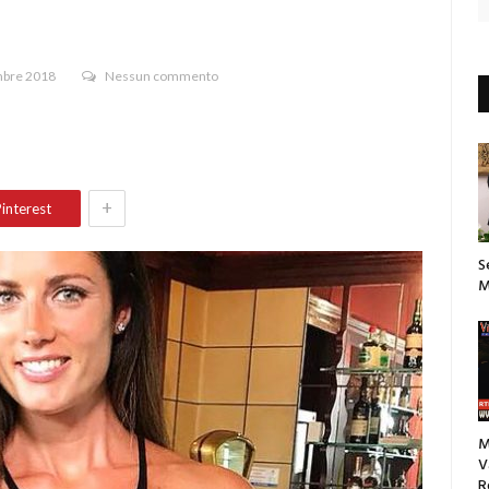
mbre 2018
Nessun commento
+
interest
S
M
M
V
R