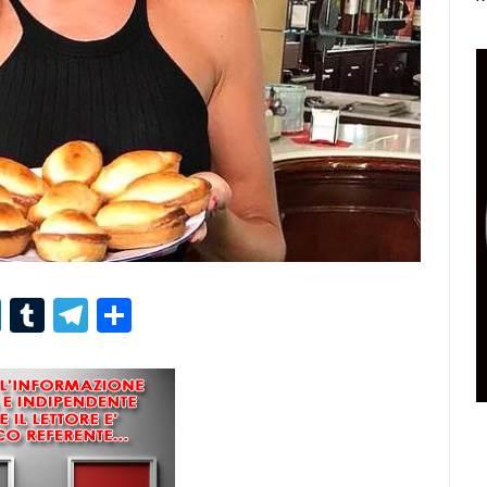
r
er
nterest
LinkedIn
Tumblr
Telegram
Condividi