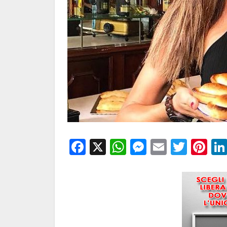
Facebook
X
WhatsApp
Messenge
Email
Twitt
Pi