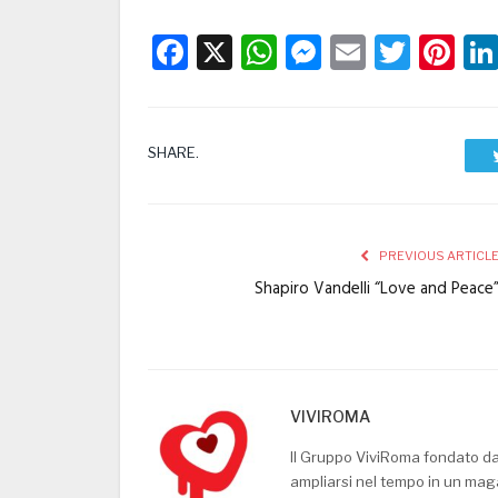
Facebook
X
WhatsApp
Messenge
Email
Twitt
Pi
SHARE.
PREVIOUS ARTICL
Shapiro Vandelli “Love and Peace
VIVIROMA
Il Gruppo ViviRoma fondato d
ampliarsi nel tempo in un mag