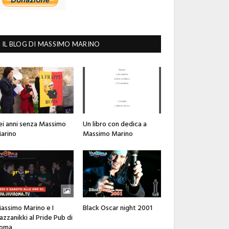
IL BLOG DI MASSIMO MARINO
ei anni senza Massimo
Un libro con dedica a
arino
Massimo Marino
assimo Marino e I
Black Oscar night 2001
azzanikki al Pride Pub di
oma