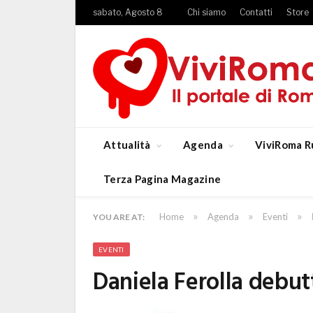
sabato, Agosto 8
Chi siamo
Contatti
Store
Attualità
Agenda
ViviRoma R
Terza Pagina Magazine
»
»
»
Home
Agenda
Eventi
YOU ARE AT:
EVENTI
Daniela Ferolla debut