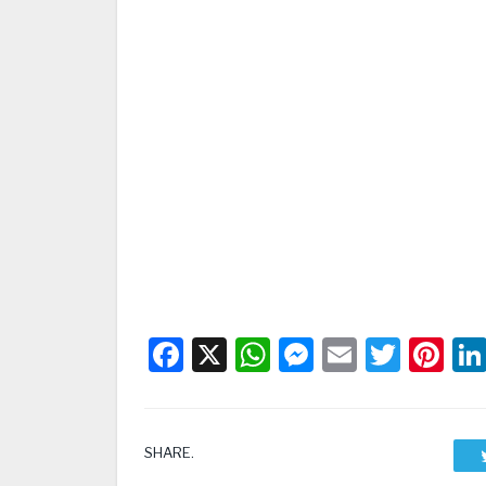
Facebook
X
WhatsApp
Messenge
Email
Twitt
Pi
SHARE.