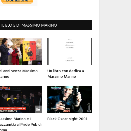
IL BLOG DI MASSIMO MARINO
ei anni senza Massimo
Un libro con dedica a
arino
Massimo Marino
assimo Marino e I
Black Oscar night 2001
azzanikki al Pride Pub di
oma