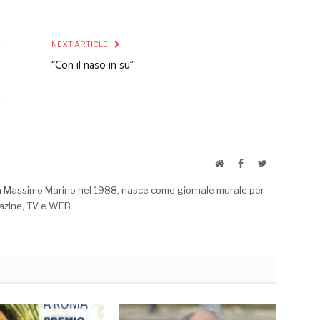
E
NEXT ARTICLE
o
“Con il naso in su”
o
a
Website
Facebook
Twitter
a Massimo Marino nel 1988, nasce come giornale murale per
azine, TV e WEB.