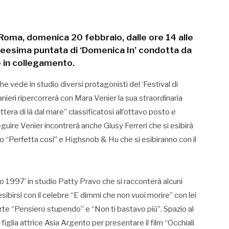
di Roma, domenica 20 febbraio, dalle ore 14 alle
itreesima puntata di ‘Domenica In’ condotta da
 e in collegamento.
e vede in studio diversi protagonisti del ‘Festival di
i ripercorrerà con Mara Venier la sua straordinaria
ettera di là dal mare” classificatosi all’ottavo posto e
eguire Venier incontrerà anche Giusy Ferreri che si esibirà
no “Perfetta così” e Highsnob & Hu che si esibiranno con il
mo 1997’ in studio Patty Pravo che si racconterà alcuni
esibirsi con il celebre “E dimmi che non vuoi morire” con lei
te “Pensiero stupendo” e “Non ti bastavo più”. Spazio al
 figlia attrice Asia Argento per presentare il film “Occhiali