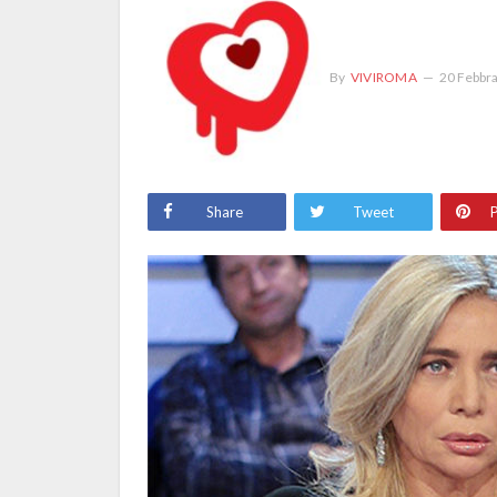
By
VIVIROMA
20 Febbr
Share
Tweet
P