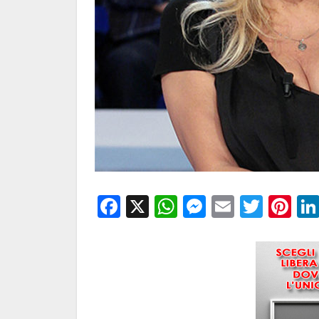
Facebook
X
WhatsApp
Messenge
Email
Twitt
Pi