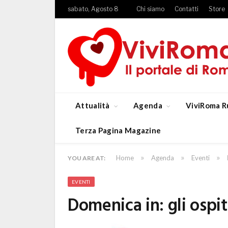
sabato, Agosto 8
Chi siamo
Contatti
Store
Attualità
Agenda
ViviRoma R
Terza Pagina Magazine
»
»
»
Home
Agenda
Eventi
YOU ARE AT:
EVENTI
Domenica in: gli ospit