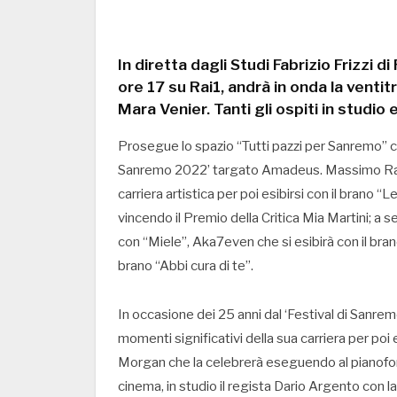
In diretta dagli Studi Fabrizio Frizzi 
ore 17 su Rai1, andrà in onda la vent
Mara Venier. Tanti gli ospiti in studio
Prosegue lo spazio “Tutti pazzi per Sanremo” ch
Sanremo 2022’ targato Amadeus. Massimo Ranier
carriera artistica per poi esibirsi con il brano “L
vincendo il Premio della Critica Mia Martini; a s
con “Miele”, Aka7even che si esibirà con il bra
brano “Abbi cura di te”.
In occasione dei 25 anni dal ‘Festival di Sanre
momenti significativi della sua carriera per poi 
Morgan che la celebrerà eseguendo al pianofor
cinema, in studio il regista Dario Argento con la