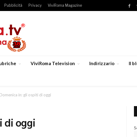
Pubblicità
Privacy
ViviRoma Magazine
Fac
ubriche
ViviRoma Television
Indirizzario
Il 
Domenica in: gli ospiti di oggi
i di oggi
S