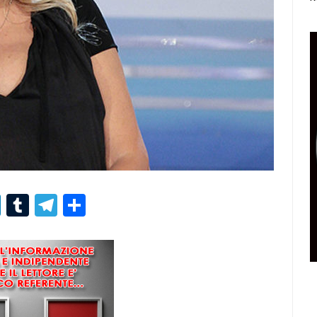
r
er
nterest
LinkedIn
Tumblr
Telegram
Condividi