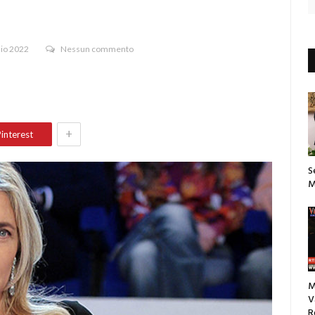
aio 2022
Nessun commento
+
interest
S
M
M
V
R