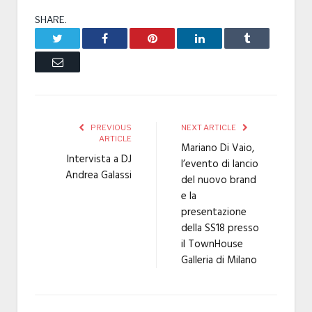
SHARE.
Twitter
Facebook
Pinterest
LinkedIn
Tumblr
Email
PREVIOUS
NEXT ARTICLE
ARTICLE
Mariano Di Vaio,
Intervista a DJ
l’evento di lancio
Andrea Galassi
del nuovo brand
e la
presentazione
della SS18 presso
il TownHouse
Galleria di Milano