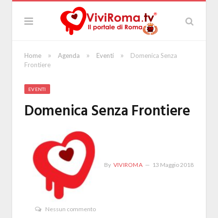
»
»
»
Home
Agenda
Eventi
Domenica Senza
Frontiere
EVENTI
Domenica Senza Frontiere
By
VIVIROMA
13 Maggio 2018
Nessun commento