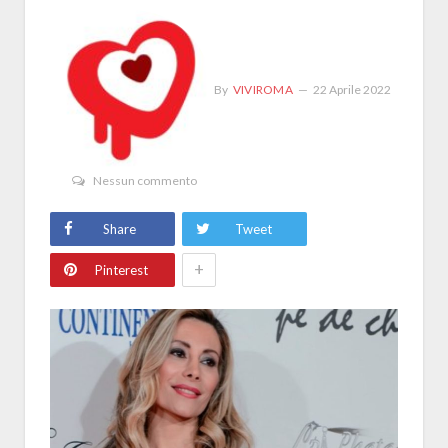
By
VIVIROMA
22 Aprile 2022
Nessun commento
Share
Tweet
+
Pinterest