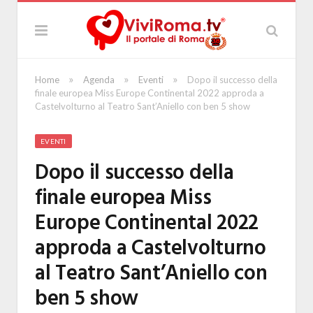
»
»
»
Home
Agenda
Eventi
Dopo il successo della
finale europea Miss Europe Continental 2022 approda a
Castelvolturno al Teatro Sant’Aniello con ben 5 show
EVENTI
Dopo il successo della
finale europea Miss
Europe Continental 2022
approda a Castelvolturno
al Teatro Sant’Aniello con
ben 5 show