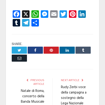
Facebook
X
WhatsApp
Messenger
Email
Twitter
Pintere
Linke
Tumblr
Telegram
Condividi
SHARE.
Twitter
Facebook
Pinterest
LinkedIn
Tumblr
Email
PREVIOUS
NEXT ARTICLE
ARTICLE
Rudy Zerbi voce
Natale di Roma,
della campagna a
concerto della
sostegno della
Banda Musicale
Lega Nazionale