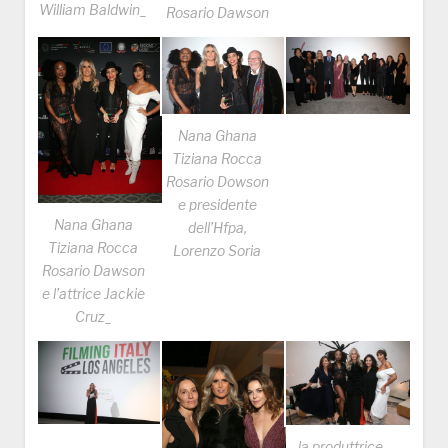
William Baldwin_
Rosario Dawson
Nana Ghana
Tiziana Rocca
Rosario Dowson
e presidente
Nana Ghana
dell’Hfpa,
Tiziana Rocca
Lorenzo Soria
Rosario Dawson
e l’attrice Jackie
Cruz_
la produttrice