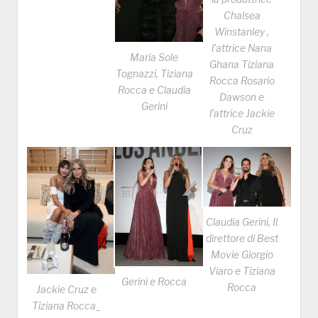
Chalsea
Winstanley ,
l’attrice Nana
Maria Sole
Ghana Tiziana
Tognazzi, Tiziana
Rocca Rosario
Rocca e Claudia
Dawson e
Gerini
l’attrice Jackie
Cruz
Claudia Gerini, Il
direttore di Best
Movie Giorgio
Viaro e Tiziana
Gerini e Rocca
Rocca
Jackie Cruz e
Tiziana Rocca_