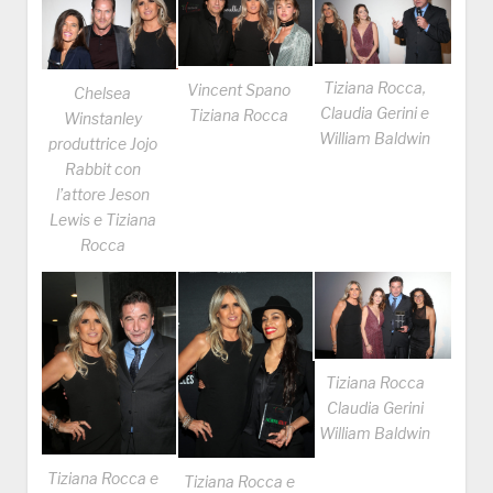
Tiziana Rocca,
Vincent Spano
Chelsea
Claudia Gerini e
Tiziana Rocca
Winstanley
William Baldwin
produttrice Jojo
Rabbit con
l’attore Jeson
Lewis e Tiziana
Rocca
Tiziana Rocca
Claudia Gerini
William Baldwin
Tiziana Rocca e
Tiziana Rocca e