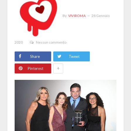
By
VIVIROMA
28 Gennaio
2020
Nessun commento
Share
Tweet
+
Pinterest