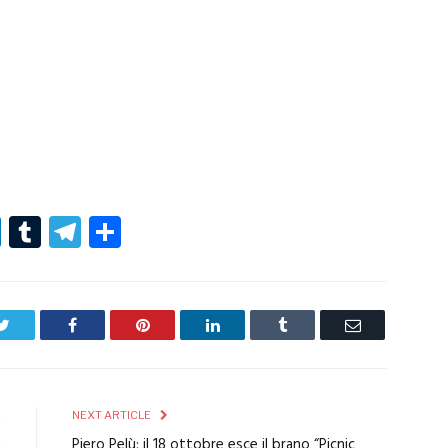
r
er
nterest
LinkedIn
Tumblr
Telegram
Condividi
Twitter
Facebook
Pinterest
LinkedIn
Tumblr
Email
E
NEXT ARTICLE
n
Piero Pelù: il 18 ottobre esce il brano “Picnic