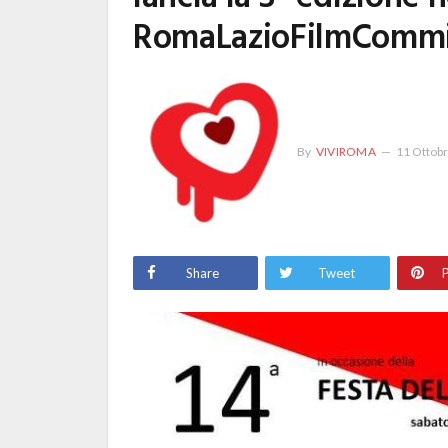
RomaLazioFilmCommi
By
VIVIROMA
11 Ottob
Share
Tweet
P