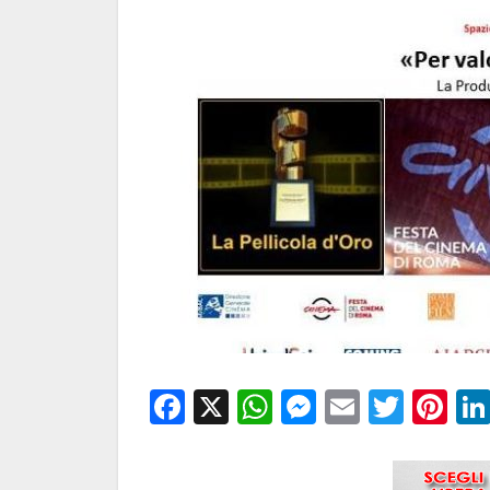
Facebook
X
WhatsApp
Messenge
Email
Twitt
Pi