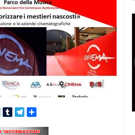
r
er
nterest
LinkedIn
Tumblr
Telegram
Condividi