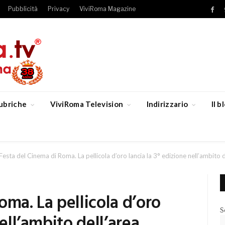
Pubblicità
Privacy
ViviRoma Magazine
Fac
ubriche
ViviRoma Television
Indirizzario
Il 
Festa del Cinema di Roma. La pellicola d’oro lancia la 3° edizione nell’ambi
oma. La pellicola d’oro
S
nell’ambito dell’area