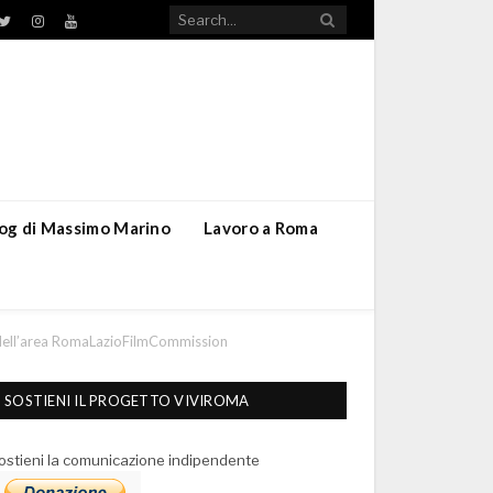
TikTok
ebook
Twitter
Instagram
YouTube
blog di Massimo Marino
Lavoro a Roma
to dell’area RomaLazioFilmCommission
SOSTIENI IL PROGETTO VIVIROMA
ostieni la comunicazione indipendente