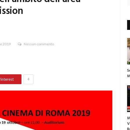
ssion
re 2019
Nessun commento
S
M
+
interest
M
V
R