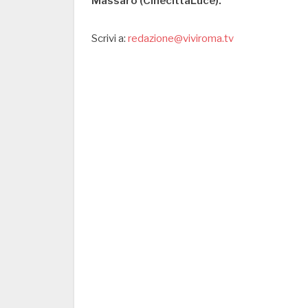
Massaro (CinecittàLuce).
Scrivi a:
redazione@viviroma.tv