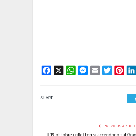
Facebook
X
WhatsApp
Messenge
Email
Twitt
Pi
SHARE.
PREVIOUS ARTICL
Il 19 ottobre i riflettori si accendono sul Gra