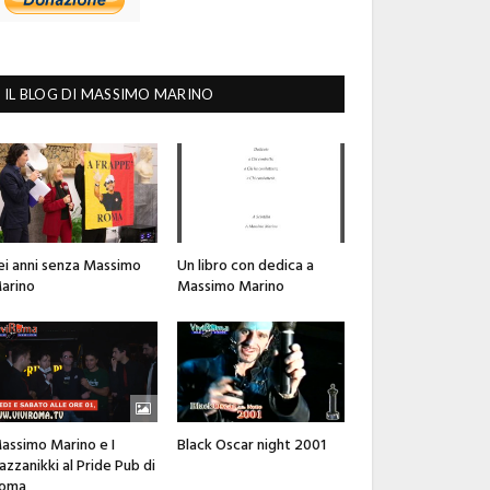
IL BLOG DI MASSIMO MARINO
ei anni senza Massimo
Un libro con dedica a
arino
Massimo Marino
assimo Marino e I
Black Oscar night 2001
azzanikki al Pride Pub di
oma