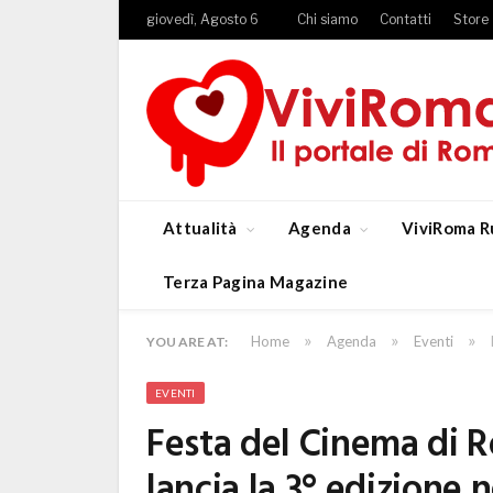
giovedì, Agosto 6
Chi siamo
Contatti
Store
Attualità
Agenda
ViviRoma R
Terza Pagina Magazine
»
»
»
Home
Agenda
Eventi
YOU ARE AT:
EVENTI
Festa del Cinema di R
lancia la 3° edizione 