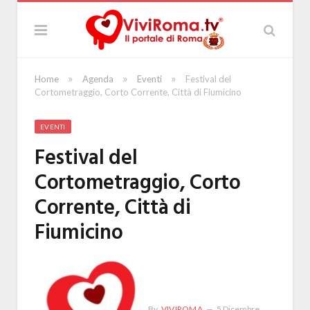
»
»
»
Home
Agenda
Eventi
Festival del
Cortometraggio, Corto Corrente, Città di Fiumicino
EVENTI
Festival del
Cortometraggio, Corto
Corrente, Città di
Fiumicino
By
VIVIROMA
5 Dicembre