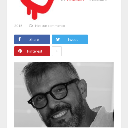
2018
Nessun commento
Share
Tweet
+
Pinterest