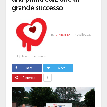
grande successo
By
VIVIROMA
4 Luglio 2023
Nessun commento
Share
Tweet
+
Pinterest