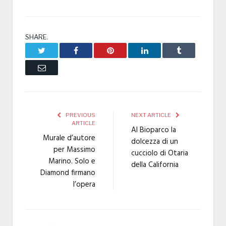
SHARE.
Twitter
Facebook
Pinterest
LinkedIn
Tumblr
Email
PREVIOUS
NEXT ARTICLE
ARTICLE
Al Bioparco la
Murale d’autore
dolcezza di un
per Massimo
cucciolo di Otaria
Marino. Solo e
della California
Diamond firmano
l’opera