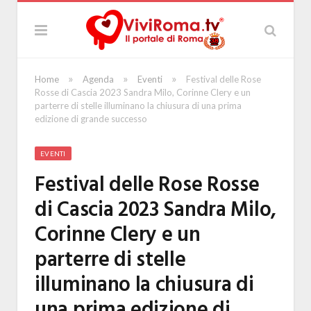
»
»
»
Home
Agenda
Eventi
Festival delle Rose
Rosse di Cascia 2023 Sandra Milo, Corinne Clery e un
parterre di stelle illuminano la chiusura di una prima
edizione di grande successo
EVENTI
Festival delle Rose Rosse
di Cascia 2023 Sandra Milo,
Corinne Clery e un
parterre di stelle
illuminano la chiusura di
una prima edizione di