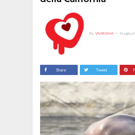
By
VIVIROMA
4 Luglio 
Share
Tweet
P