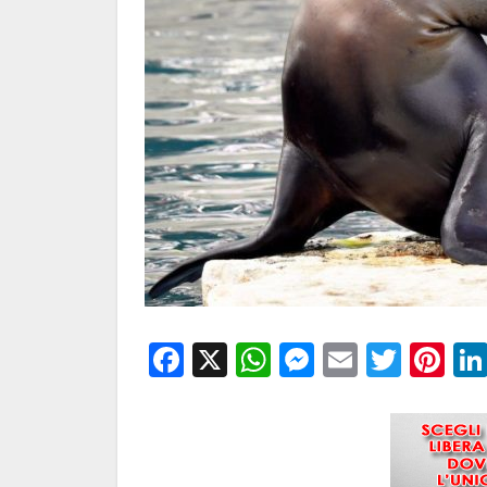
Facebook
X
WhatsApp
Messenge
Email
Twitt
Pi