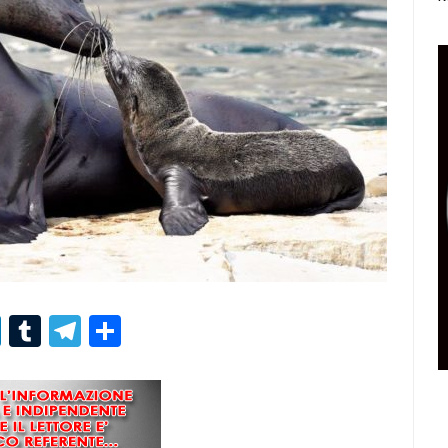
r
er
nterest
LinkedIn
Tumblr
Telegram
Condividi