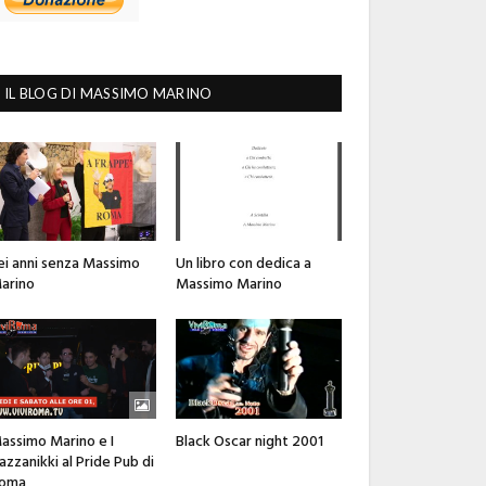
IL BLOG DI MASSIMO MARINO
ei anni senza Massimo
Un libro con dedica a
arino
Massimo Marino
assimo Marino e I
Black Oscar night 2001
azzanikki al Pride Pub di
oma