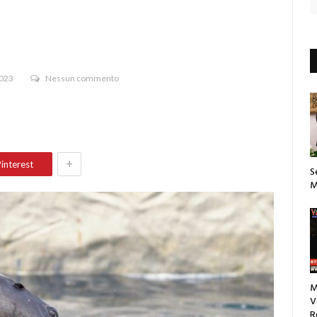
2023
Nessun commento
+
interest
S
M
M
V
R