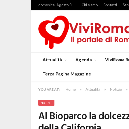
domenica, Agosto 9
Chi siamo
Contatti
Sto
Attualità
Agenda
ViviRoma R
Terza Pagina Magazine
»
»
»
Home
Attualità
Notizie
YOU ARE AT:
NOTIZIE
Al Bioparco la dolcezz
della California