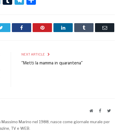
Twitter
Facebook
Pinterest
LinkedIn
Tumblr
Email
E
NEXT ARTICLE
3
“Metti la mamma in quarantena”
i
a
o
Website
Facebook
Twitter
a Massimo Marino nel 1988, nasce come giornale murale per
azine, TV e WEB.