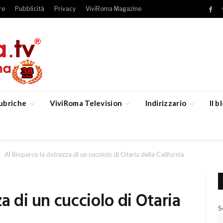
re
Pubblicità
Privacy
ViviRoma Magazine
Fac
ubriche
ViviRoma Television
Indirizzario
Il 
Al Bioparco la dolcezza di un cucciolo di Otaria della California
a di un cucciolo di Otaria
S