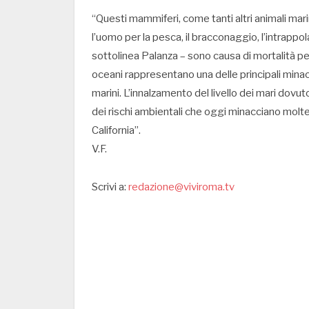
“Questi mammiferi, come tanti altri animali marin
l’uomo per la pesca, il bracconaggio, l’intrappo
sottolinea Palanza – sono causa di mortalità per l
oceani rappresentano una delle principali minac
marini. L’innalzamento del livello dei mari dovu
dei rischi ambientali che oggi minacciano molte
California”.
V.F.
Scrivi a:
redazione@viviroma.tv