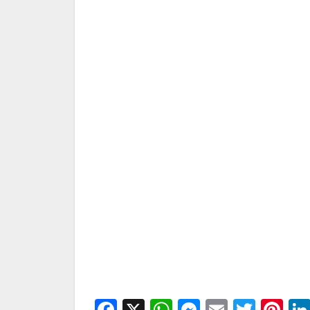
Facebook
X
WhatsApp
Messenge
Email
Twitt
Pi