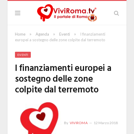
»
»
»
Home
Agenda
Eventi
I finanziamenti
europei a sostegno delle zone colpite dal terremoto
EVENTI
I finanziamenti europei a
sostegno delle zone
colpite dal terremoto
By
VIVIROMA
12 Marzo 2018