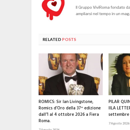
Il Gruppo ViviRoma fondato d
ampliarsi nel tempo in un mag
RELATED
POSTS
ROMICS: Sir Ian Livingstone,
PILAR QUI
Romics d’Oro della 37^ edizione
IILA LETT
dall’1 al 4 ottobre 2026 a Fiera
settembre
Roma.
7 Agosto 2026
7 Agosto 2026