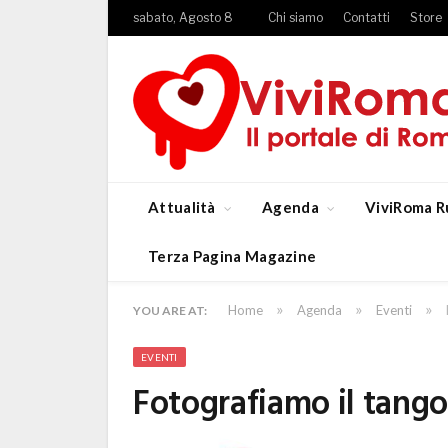
sabato, Agosto 8
Chi siamo
Contatti
Store
Attualità
Agenda
ViviRoma R
Terza Pagina Magazine
»
»
»
Home
Agenda
Eventi
YOU ARE AT:
EVENTI
Fotografiamo il tango