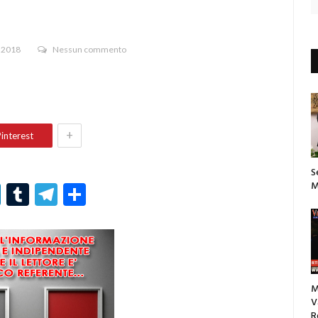
 2018
Nessun commento
+
interest
S
M
r
er
nterest
LinkedIn
Tumblr
Telegram
Condividi
M
V
R