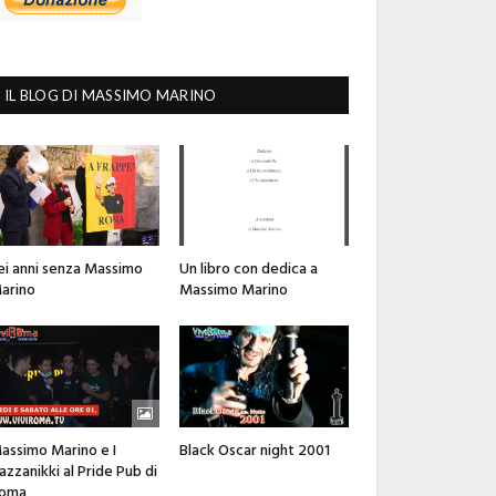
IL BLOG DI MASSIMO MARINO
ei anni senza Massimo
Un libro con dedica a
arino
Massimo Marino
assimo Marino e I
Black Oscar night 2001
azzanikki al Pride Pub di
oma