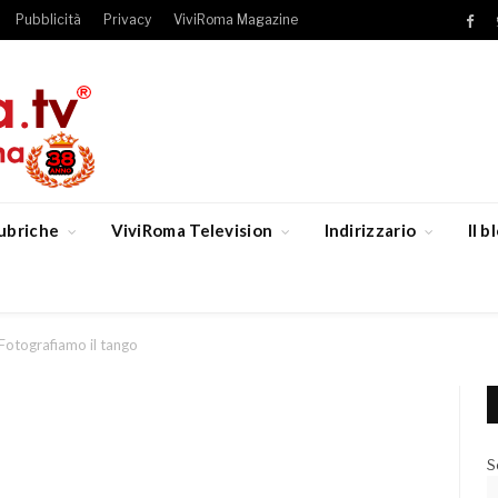
Pubblicità
Privacy
ViviRoma Magazine
Fac
ubriche
ViviRoma Television
Indirizzario
Il 
Fotografiamo il tango
S