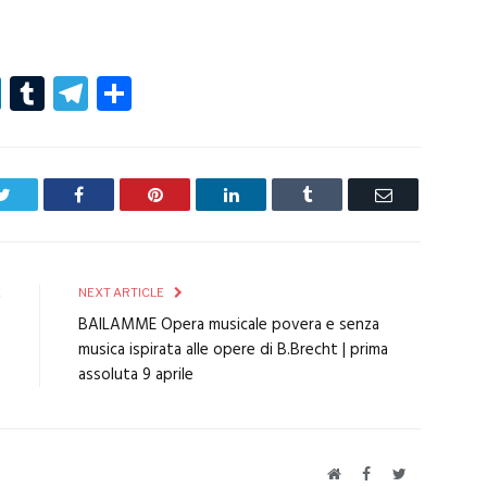
r
er
nterest
LinkedIn
Tumblr
Telegram
Condividi
Twitter
Facebook
Pinterest
LinkedIn
Tumblr
Email
E
NEXT ARTICLE
4
BAILAMME Opera musicale povera e senza
e
musica ispirata alle opere di B.Brecht | prima
assoluta 9 aprile
Website
Facebook
Twitter