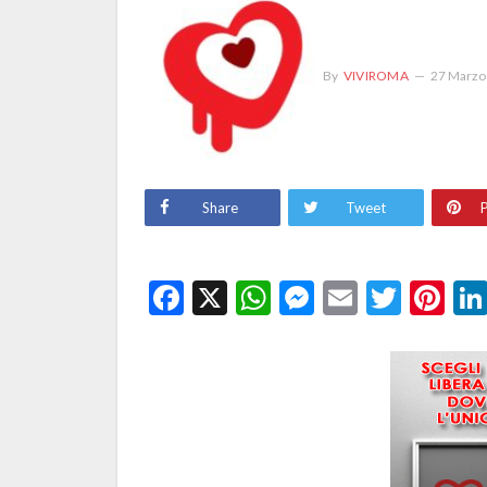
By
VIVIROMA
27 Marzo
Share
Tweet
P
Facebook
X
WhatsApp
Messenge
Email
Twitt
Pi