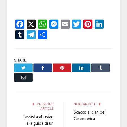
Facebook
X
WhatsApp
Messenger
Email
Twitter
Pintere
Linke
Tumblr
Telegram
Condividi
SHARE.
Twitter
Facebook
Pinterest
LinkedIn
Tumblr
Email
PREVIOUS
NEXT ARTICLE
ARTICLE
Scacco al clan dei
Tassista abusivo
Casamonica
alla guida di un