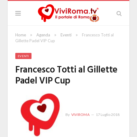
»
»
»
Home
Agenda
Eventi
Francesco Totti al
Gillette Padel VIP Cup
EVENTI
Francesco Totti al Gillette
Padel VIP Cup
By
VIVIROMA
17 Luglio 2018