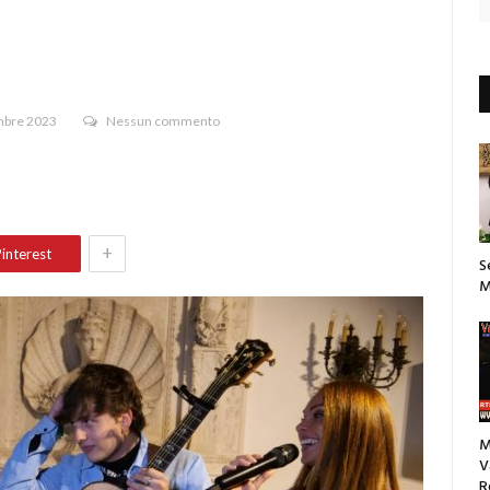
bre 2023
Nessun commento
+
interest
S
M
M
V
R