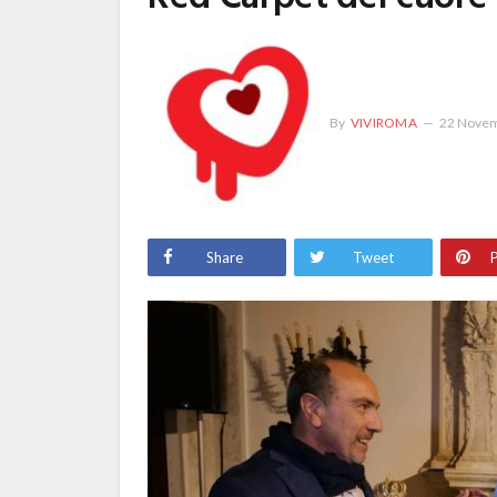
By
VIVIROMA
22 Novem
Share
Tweet
P