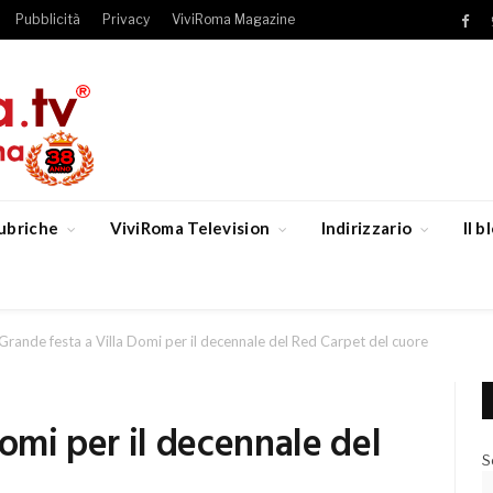
Pubblicità
Privacy
ViviRoma Magazine
Fac
ubriche
ViviRoma Television
Indirizzario
Il 
Grande festa a Villa Domi per il decennale del Red Carpet del cuore
Domi per il decennale del
S