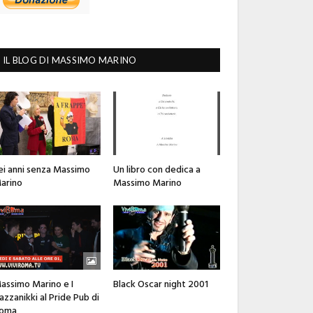
IL BLOG DI MASSIMO MARINO
ei anni senza Massimo
Un libro con dedica a
arino
Massimo Marino
assimo Marino e I
Black Oscar night 2001
azzanikki al Pride Pub di
oma