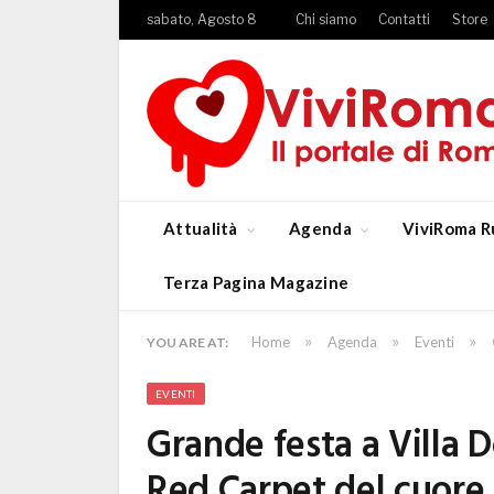
sabato, Agosto 8
Chi siamo
Contatti
Store
Attualità
Agenda
ViviRoma R
Terza Pagina Magazine
»
»
»
Home
Agenda
Eventi
YOU ARE AT:
EVENTI
Grande festa a Villa 
Red Carpet del cuore