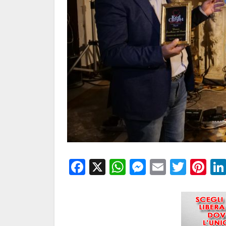
Facebook
X
WhatsApp
Messenge
Email
Twitt
Pi