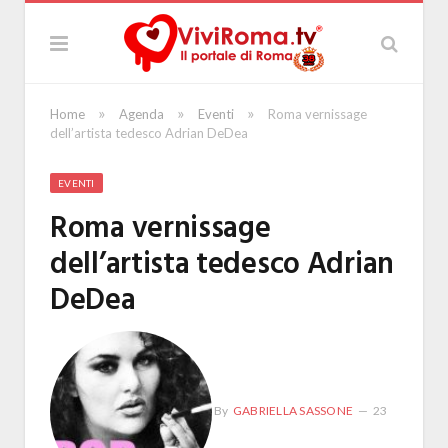
»
»
»
Home
Agenda
Eventi
Roma vernissage
dell’artista tedesco Adrian DeDea
EVENTI
Roma vernissage
dell’artista tedesco Adrian
DeDea
By
GABRIELLA SASSONE
23