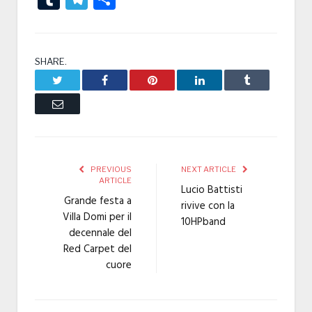
SHARE.
Twitter
Facebook
Pinterest
LinkedIn
Tumblr
Email
PREVIOUS
NEXT ARTICLE
ARTICLE
Lucio Battisti
Grande festa a
rivive con la
Villa Domi per il
10HPband
decennale del
Red Carpet del
cuore