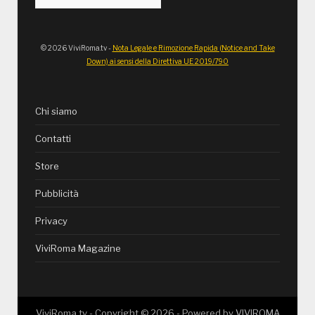
© 2026 ViviRoma.tv -
Nota Legale e Rimozione Rapida (Notice and Take
Down) ai sensi della Direttiva UE 2019/790
Chi siamo
Contatti
Store
Pubblicità
Privacy
ViviRoma Magazine
ViviRoma.tv - Copyright ©
2026
- Powered by
VIVIROMA