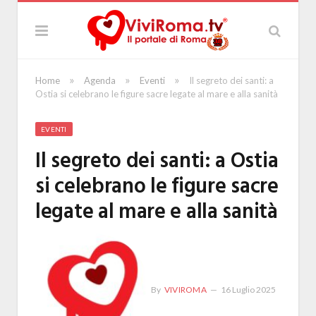
»
»
»
Home
Agenda
Eventi
Il segreto dei santi: a
Ostia si celebrano le figure sacre legate al mare e alla sanità
EVENTI
Il segreto dei santi: a Ostia
si celebrano le figure sacre
legate al mare e alla sanità
By
VIVIROMA
16 Luglio 2025