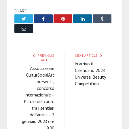
SHARE.
Twitter
Facebook
Pinterest
LinkedIn
Tumblr
Email
PREVIOUS
NEXT ARTICLE
ARTICLE
In arrivo il
Associazione
Calendario 2023
CulturSocialArt
Universal Beauty
presenta;
Competition
concorso
Internazionale –
Parole del cuore
tra i sentieri
dell’anima – 7
gennaio 2023 ore
19.30