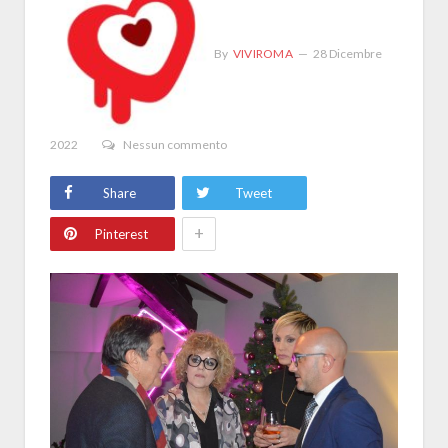
By
VIVIROMA
28 Dicembre
2022
Nessun commento
Share
Tweet
+
Pinterest