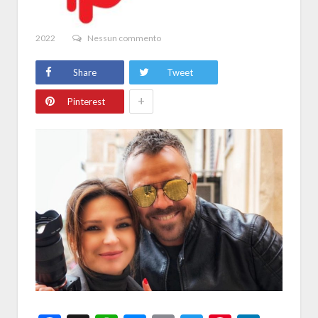
2022
Nessun commento
Share
Tweet
+
Pinterest