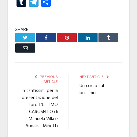
Tumblr
Telegram
Condividi
SHARE.
Twitter
Facebook
Pinterest
LinkedIn
Tumblr
Email
PREVIOUS
NEXT ARTICLE
ARTICLE
Un corto sul
In tantissimi per la
bullismo
presentazione del
libro L’ULTIMO
CAROSELLO di
Manuela Villa e
Annalisa Minetti