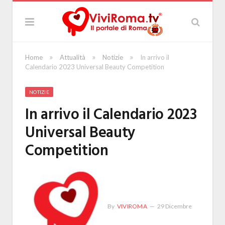
»
»
»
Home
Attualità
Notizie
In arrivo il
Calendario 2023 Universal Beauty Competition
NOTIZIE
In arrivo il Calendario 2023
Universal Beauty
Competition
By
VIVIROMA
29 Dicembre