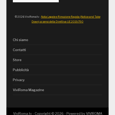
© 2026 ViviRoma.tv -
Nota Legale e Rimozione Rapida (Notice and Take
Down) ai sensi della Direttiva UE 2019/790
Chi siamo
Contatti
Store
Pubblicità
Privacy
ViviRoma Magazine
ViviRoma.tv - Copyright ©
2026
- Powered by
VIVIROMA