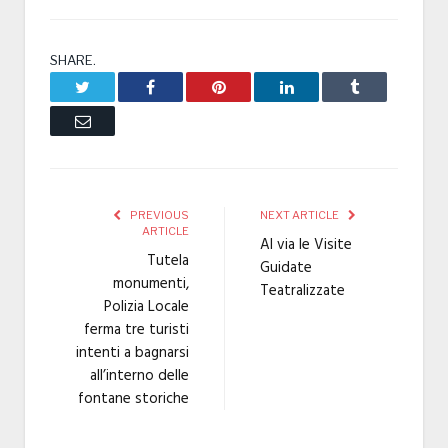
SHARE.
Twitter
Facebook
Pinterest
LinkedIn
Tumblr
Email
PREVIOUS
NEXT ARTICLE
ARTICLE
Al via le Visite
Tutela
Guidate
monumenti,
Teatralizzate
Polizia Locale
ferma tre turisti
intenti a bagnarsi
all’interno delle
fontane storiche