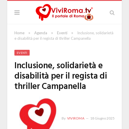
»
»
»
Home
Agenda
Eventi
Inclusione, solidarietà
e disabilità per il regista di thriller Campanella
EVENTI
Inclusione, solidarietà e
disabilità per il regista di
thriller Campanella
By
VIVIROMA
18 Giugno 2025