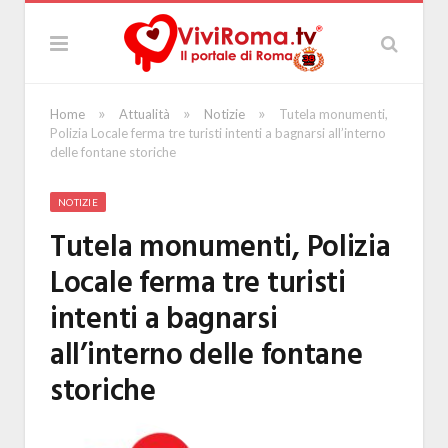
»
»
»
Home
Attualità
Notizie
Tutela monumenti,
Polizia Locale ferma tre turisti intenti a bagnarsi all’interno
delle fontane storiche
NOTIZIE
Tutela monumenti, Polizia
Locale ferma tre turisti
intenti a bagnarsi
all’interno delle fontane
storiche