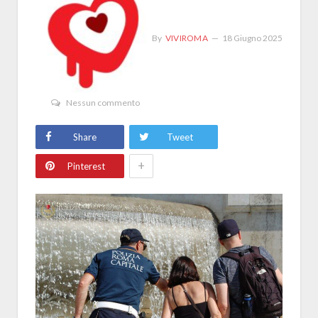
By
VIVIROMA
18 Giugno 2025
Nessun commento
Share
Tweet
+
Pinterest