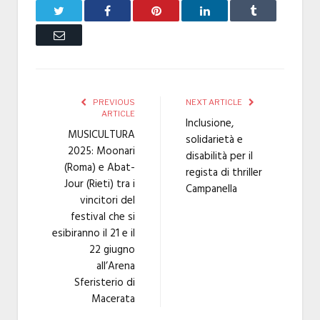
Twitter
Facebook
Pinterest
LinkedIn
Tumblr
Email
PREVIOUS
NEXT ARTICLE
ARTICLE
Inclusione,
MUSICULTURA
solidarietà e
2025: Moonari
disabilità per il
(Roma) e Abat-
regista di thriller
Jour (Rieti) tra i
Campanella
vincitori del
festival che si
esibiranno il 21 e il
22 giugno
all’Arena
Sferisterio di
Macerata