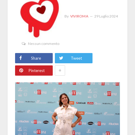
By
VIVIROMA
29 Luglio 2024
Nessun commento
Share
Tweet
+
Pinterest