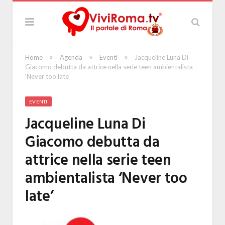
»
»
»
Home
Agenda
Eventi
Jacqueline Luna Di
Giacomo debutta da attrice nella serie teen ambientalista
‘Never too late’
EVENTI
Jacqueline Luna Di
Giacomo debutta da
attrice nella serie teen
ambientalista ‘Never too
late’