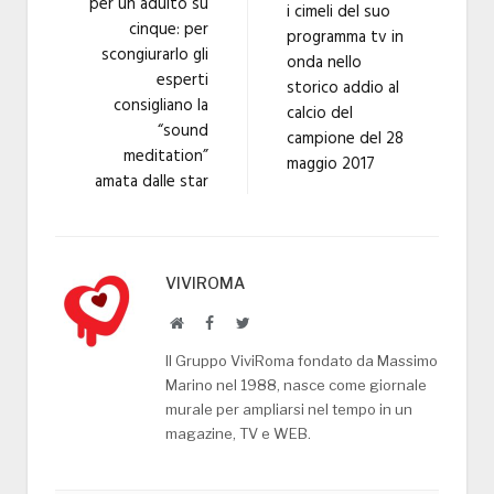
per un adulto su
i cimeli del suo
cinque: per
programma tv in
scongiurarlo gli
onda nello
esperti
storico addio al
consigliano la
calcio del
“sound
campione del 28
meditation”
maggio 2017
amata dalle star
VIVIROMA
Website
Facebook
Twitter
Il Gruppo ViviRoma fondato da Massimo
Marino nel 1988, nasce come giornale
murale per ampliarsi nel tempo in un
magazine, TV e WEB.