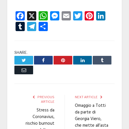
Facebook
X
WhatsApp
Messenger
Email
Twitter
Pintere
Linke
Tumblr
Telegram
Condividi
SHARE.
Twitter
Facebook
Pinterest
LinkedIn
Tumblr
Email
PREVIOUS
NEXT ARTICLE
ARTICLE
Omaggio a Totti
Stress da
da parte di
Coronavius,
Georgia Viero,
rischio burnout
che mette all’asta