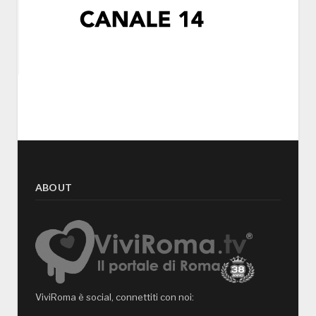
ABOUT
ViviRoma è social, connettiti con noi: