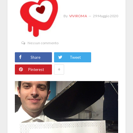
By
VIVIROMA
29 Maggio 2020
Nessun commento
Share
Tweet
+
Pinterest