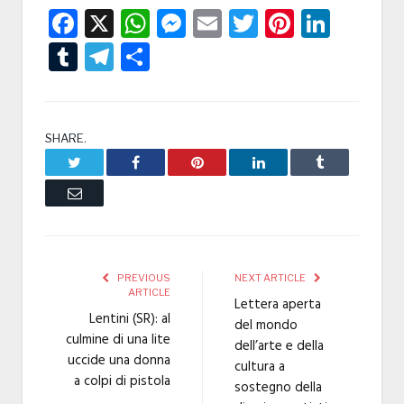
Facebook
X
WhatsApp
Messenger
Email
Twitter
Pintere
Linke
Tumblr
Telegram
Condividi
SHARE.
Twitter
Facebook
Pinterest
LinkedIn
Tumblr
Email
PREVIOUS
NEXT ARTICLE
ARTICLE
Lettera aperta
Lentini (SR): al
del mondo
culmine di una lite
dell’arte e della
uccide una donna
cultura a
a colpi di pistola
sostegno della