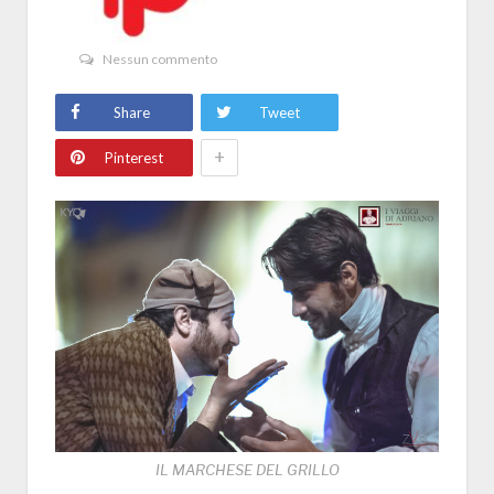
Nessun commento
Share
Tweet
+
Pinterest
IL MARCHESE DEL GRILLO