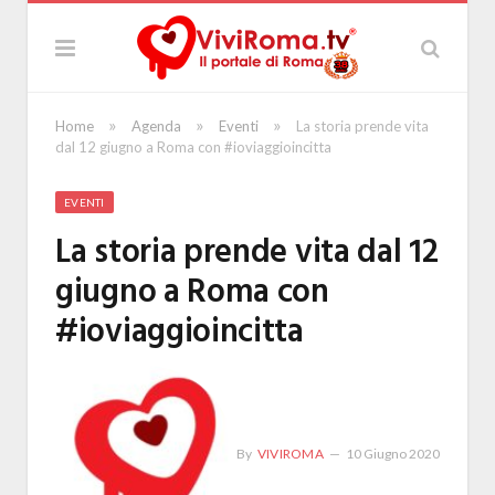
»
»
»
Home
Agenda
Eventi
La storia prende vita
dal 12 giugno a Roma con #ioviaggioincitta
EVENTI
La storia prende vita dal 12
giugno a Roma con
#ioviaggioincitta
By
VIVIROMA
10 Giugno 2020