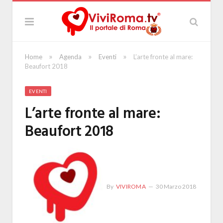
»
»
»
Home
Agenda
Eventi
L’arte fronte al mare:
Beaufort 2018
EVENTI
L’arte fronte al mare:
Beaufort 2018
By
VIVIROMA
30 Marzo 2018