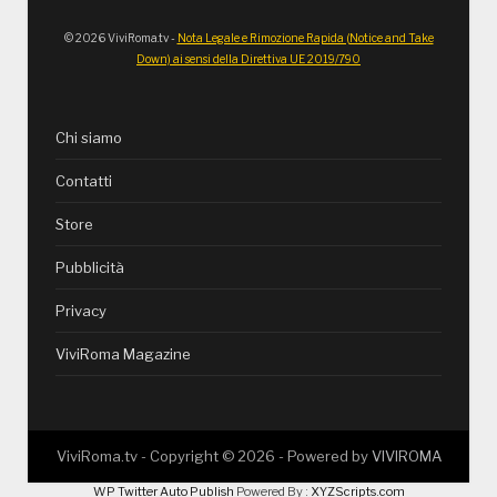
© 2026 ViviRoma.tv -
Nota Legale e Rimozione Rapida (Notice and Take
Down) ai sensi della Direttiva UE 2019/790
Chi siamo
Contatti
Store
Pubblicità
Privacy
ViviRoma Magazine
ViviRoma.tv - Copyright ©
2026
- Powered by
VIVIROMA
WP Twitter Auto Publish
Powered By :
XYZScripts.com