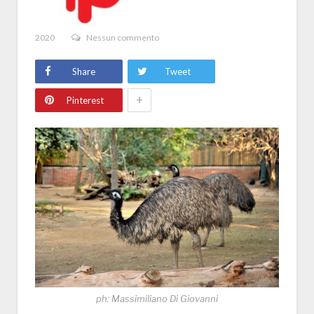
2020
Nessun commento
Share
Tweet
+
Pinterest
ph: Massimiliano Di Giovanni