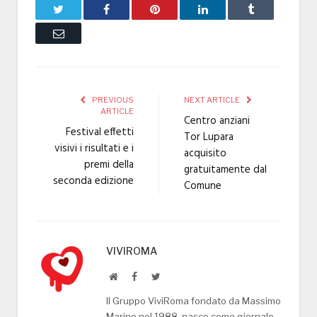
Twitter
Facebook
Pinterest
LinkedIn
Tumblr
Email
PREVIOUS
NEXT ARTICLE
ARTICLE
Centro anziani
Festival effetti
Tor Lupara
visivi i risultati e i
acquisito
premi della
gratuitamente dal
seconda edizione
Comune
VIVIROMA
Website
Facebook
Twitter
Il Gruppo ViviRoma fondato da Massimo
Marino nel 1988, nasce come giornale