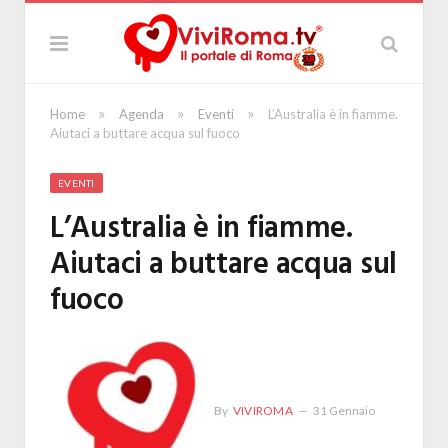
»
»
»
Home
Agenda
Eventi
L’Australia è in fiamme.
Aiutaci a buttare acqua sul fuoco
EVENTI
L’Australia è in fiamme.
Aiutaci a buttare acqua sul
fuoco
By
VIVIROMA
31 Gennaio