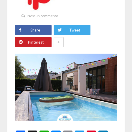
Nessun commento
Share
Tweet
+
Pinterest