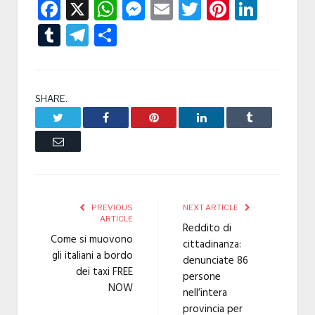
Facebook
X
WhatsApp
Messenger
Email
Twitter
Pintere
Linke
Tumblr
Telegram
Condividi
SHARE.
Twitter
Facebook
Pinterest
LinkedIn
Tumblr
Email
PREVIOUS
NEXT ARTICLE
ARTICLE
Reddito di
Come si muovono
cittadinanza:
gli italiani a bordo
denunciate 86
dei taxi FREE
persone
NOW
nell’intera
provincia per