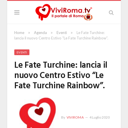
»
»
»
Home
Agenda
Eventi
Le Fate Turchine:
lancia il nuovo Centro Estivo “Le Fate Turchine Rainbow”.
EVENTI
Le Fate Turchine: lancia il
nuovo Centro Estivo “Le
Fate Turchine Rainbow”.
By
VIVIROMA
4 Luglio 2020