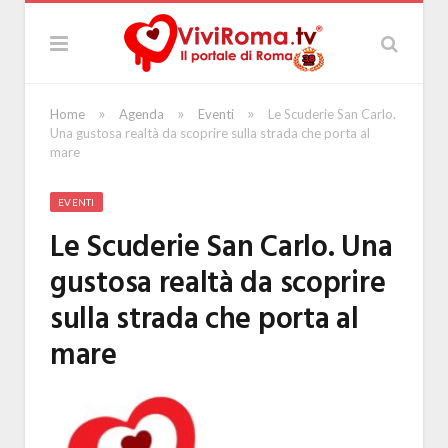
»
»
»
Home
Agenda
Eventi
Le Scuderie San Carlo.
Una gustosa realtà da scoprire sulla strada che porta al
mare
EVENTI
Le Scuderie San Carlo. Una
gustosa realtà da scoprire
sulla strada che porta al
mare