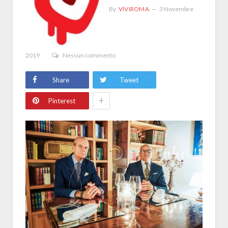
By
VIVIROMA
3 Novembre
2019
Nessun commento
Share
Tweet
+
Pinterest