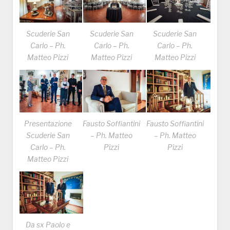
Scuderie San
Scuderie San
Scuderie San
Carlo – Ph.
Carlo – Ph.
Carlo – Ph.
Matteo Pizzi
Matteo Pizzi
Matteo Pizzi
Presentazione
Fausto Soffiantini
Fausto Soffiantini
Scuderie San
– Ph. Matteo
– Ph. Matteo
Carlo – Ph.
Pizzi
Pizzi
Matteo Pizzi
Da sx Paolo e