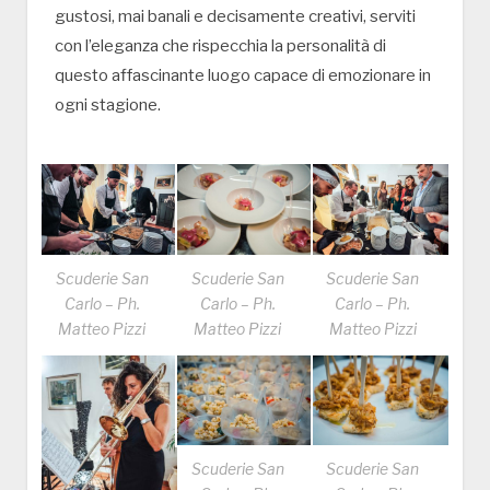
gustosi, mai banali e decisamente creativi, serviti
con l’eleganza che rispecchia la personalità di
questo affascinante luogo capace di emozionare in
ogni stagione.
Scuderie San
Scuderie San
Scuderie San
Carlo – Ph.
Carlo – Ph.
Carlo – Ph.
Matteo Pizzi
Matteo Pizzi
Matteo Pizzi
Scuderie San
Scuderie San