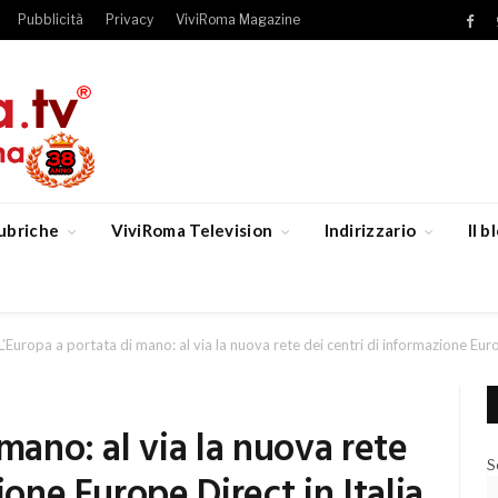
Pubblicità
Privacy
ViviRoma Magazine
Fac
ubriche
ViviRoma Television
Indirizzario
Il 
L’Europa a portata di mano: al via la nuova rete dei centri di informazione Euro
mano: al via la nuova rete
S
ione Europe Direct in Italia