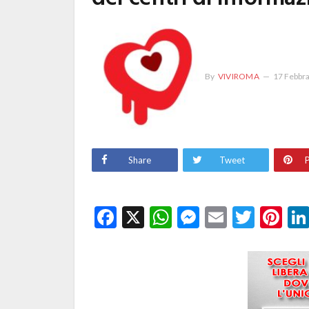
By
VIVIROMA
17 Febbr
Share
Tweet
P
Facebook
X
WhatsApp
Messenge
Email
Twitt
Pi