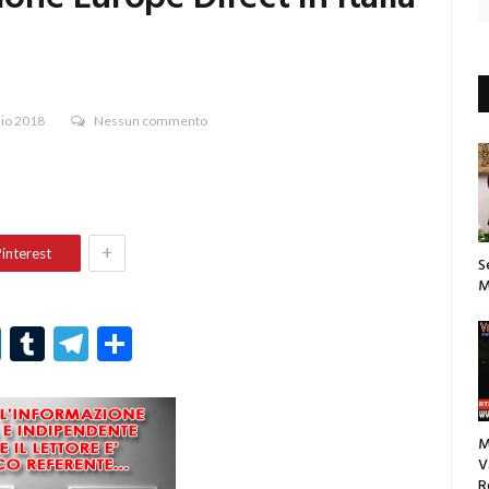
aio 2018
Nessun commento
+
interest
S
M
r
er
nterest
LinkedIn
Tumblr
Telegram
Condividi
M
V
R