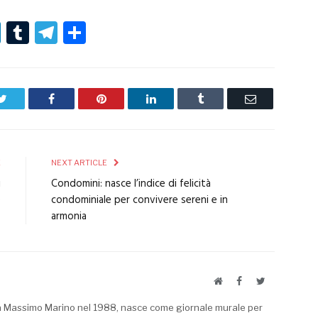
r
er
nterest
LinkedIn
Tumblr
Telegram
Condividi
Twitter
Facebook
Pinterest
LinkedIn
Tumblr
Email
E
NEXT ARTICLE
i
Condomini: nasce l’indice di felicità
e
condominiale per convivere sereni e in
armonia
Website
Facebook
Twitter
a Massimo Marino nel 1988, nasce come giornale murale per