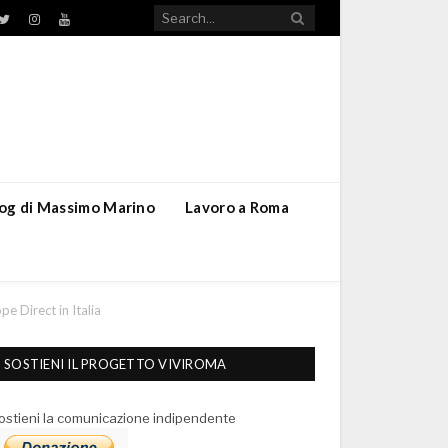
TikTok
ebook
Twitter
Instagram
YouTube
blog di Massimo Marino
Lavoro a Roma
pe Direct in Italia
SOSTIENI IL PROGETTO VIVIROMA
ostieni la comunicazione indipendente