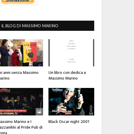
IL BLOG DI MASSIMO MARINO
ei anni senza Massimo
Un libro con dedica a
arino
Massimo Marino
assimo Marino e I
Black Oscar night 2001
azzanikki al Pride Pub di
oma