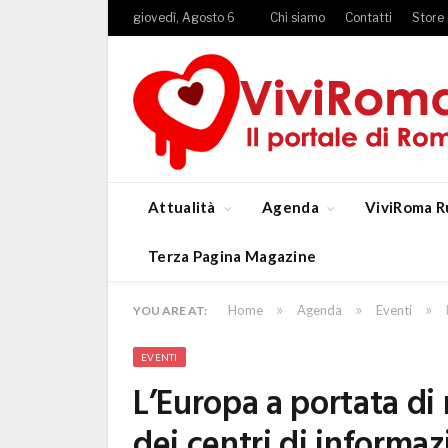
giovedì, Agosto 6
Chi siamo
Contatti
Store
Attualità
Agenda
ViviRoma R
Terza Pagina Magazine
»
»
»
Home
Agenda
Eventi
YOU ARE AT:
EVENTI
L’Europa a portata di 
dei centri di informaz