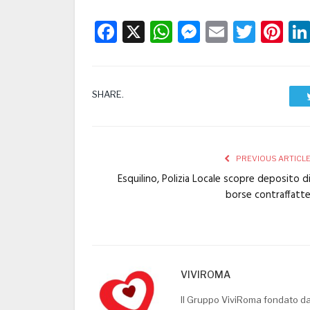
Facebook
X
WhatsApp
Messenge
Email
Twitt
Pi
SHARE.
PREVIOUS ARTICL
Esquilino, Polizia Locale scopre deposito d
borse contraffatt
VIVIROMA
Il Gruppo ViviRoma fondato d