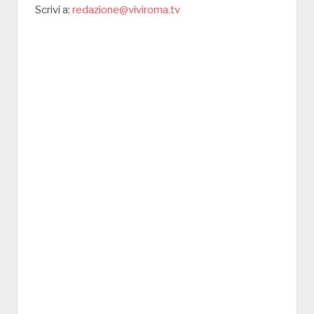
Scrivi a:
redazione@viviroma.tv