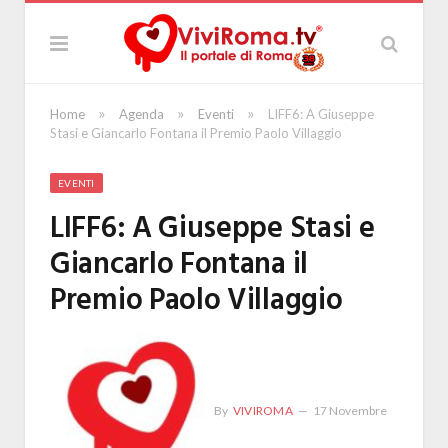
»
»
»
Home
Agenda
Eventi
LIFF6: A Giuseppe
Stasi e Giancarlo Fontana il Premio Paolo Villaggio
EVENTI
LIFF6: A Giuseppe Stasi e
Giancarlo Fontana il
Premio Paolo Villaggio
By
VIVIROMA
17 Novembre