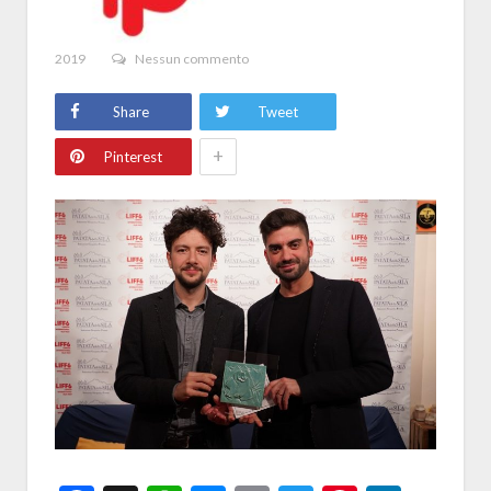
2019
Nessun commento
Share
Tweet
+
Pinterest