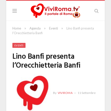
»
»
»
Home
Agenda
Eventi
Lino Banfi presenta
l’Orecchietteria Banfi
EVENTI
Lino Banfi presenta
l’Orecchietteria Banfi
By
VIVIROMA
11 Settembre