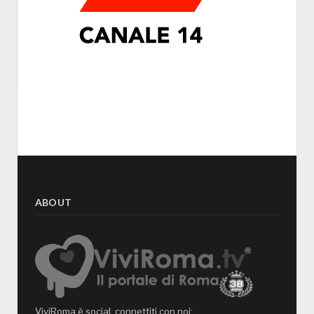
ABOUT
ViviRoma è social, connettiti con noi: