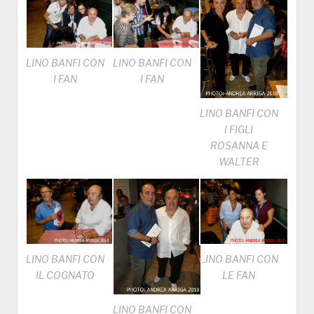
LINO BANFI CON
LINO BANFI CON
I FAN
I FAN
LINO BANFI CON
I FIGLI
ROSANNA E
WALTER
LINO BANFI CON
LINO BANFI CON
IL COGNATO
LE FAN
LINO BANFI CON