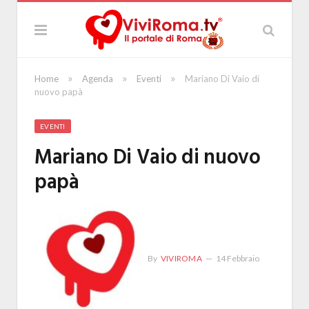
»
»
»
Home
Agenda
Eventi
Mariano Di Vaio di
nuovo papà
EVENTI
Mariano Di Vaio di nuovo
papà
By
VIVIROMA
14 Febbraio