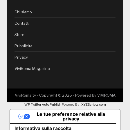
Chi siamo
Contatti
Store
Pubblicità
Privacy
ViviRoma Magazine
ViviRoma.tv - Copyright ©
2026
- Powered by
VIVIROMA
WP Twitter Auto Publish
Powered By :
XYZScripts.com
Le tue preferenze relative alla
privacy
Informativa sulla raccolta