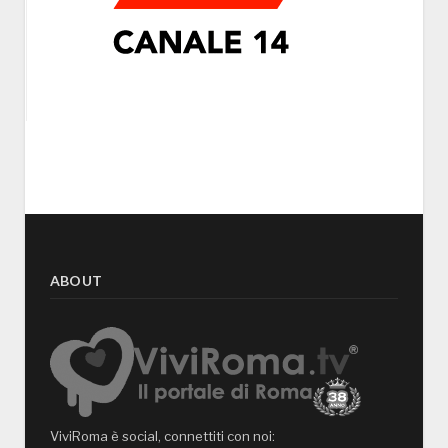
ABOUT
ViviRoma è social, connettiti con noi: