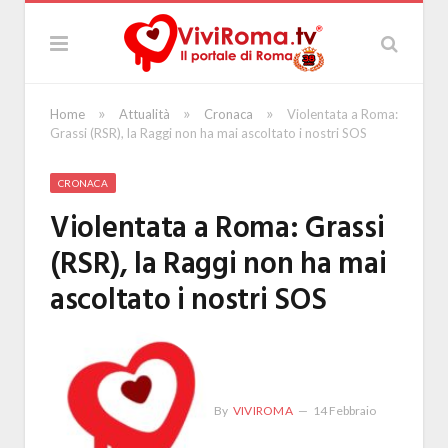
»
»
»
Home
Attualità
Cronaca
Violentata a Roma:
Grassi (RSR), la Raggi non ha mai ascoltato i nostri SOS
CRONACA
Violentata a Roma: Grassi
(RSR), la Raggi non ha mai
ascoltato i nostri SOS
By
VIVIROMA
14 Febbraio