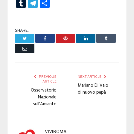
Tumblr
Telegram
Condividi
SHARE.
Twitter
Facebook
Pinterest
LinkedIn
Tumblr
Email
PREVIOUS
NEXT ARTICLE
ARTICLE
Mariano Di Vaio
Osservatorio
di nuovo papà
Nazionale
sull’Amianto
VIVIROMA