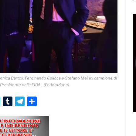
Monica Bartoli, Ferdinando Colloca e Stefano Mei ex campione di
e Presidente della FIDAL (Federazione)
r
er
nterest
LinkedIn
Tumblr
Telegram
Condividi