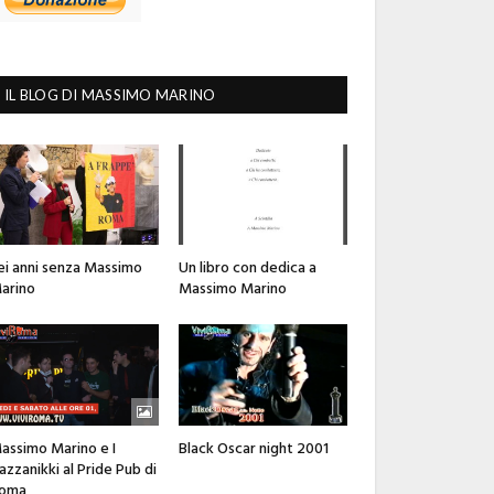
IL BLOG DI MASSIMO MARINO
ei anni senza Massimo
Un libro con dedica a
arino
Massimo Marino
assimo Marino e I
Black Oscar night 2001
azzanikki al Pride Pub di
oma