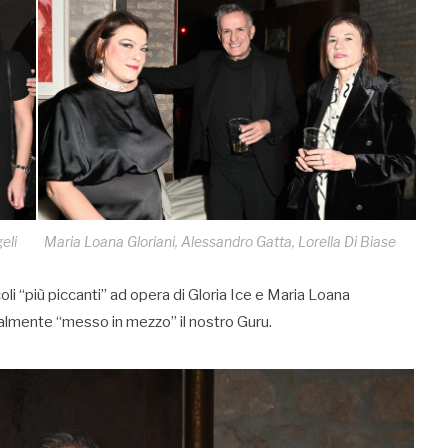
eli
Maria Loana Gloriani, Alessandro Gatta, Lorella Di Biase
li “più piccanti” ad opera di Gloria Ice e Maria Loana
eralmente “messo in mezzo” il nostro Guru.