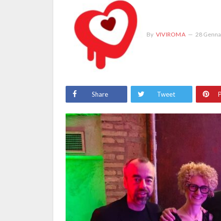
By
VIVIROMA
28 Genna
Share
Tweet
P