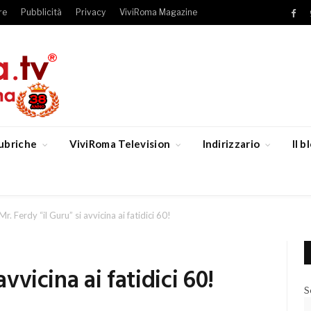
re
Pubblicità
Privacy
ViviRoma Magazine
Fac
ubriche
ViviRoma Television
Indirizzario
Il 
Mr. Ferdy “il Guru” si avvicina ai fatidici 60!
avvicina ai fatidici 60!
S