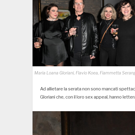
Maria Loana Gloriani, Flavio Koea, Fiammetta Serang
Ad allietare la serata non sono mancati spettaco
Gloriani che, con il loro sex appeal, hanno lett