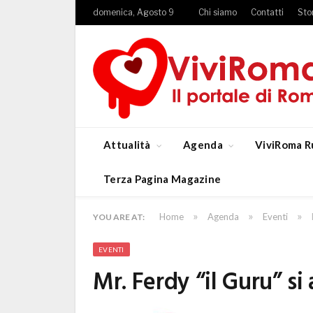
domenica, Agosto 9
Chi siamo
Contatti
Sto
Attualità
Agenda
ViviRoma R
Terza Pagina Magazine
»
»
»
Home
Agenda
Eventi
YOU ARE AT:
EVENTI
Mr. Ferdy “il Guru” si 