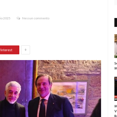
io 2025
Nessun commento
+
interest
S
M
M
V
R