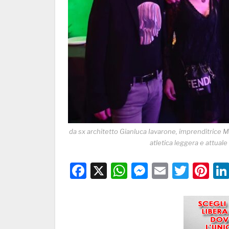
da sx architetto Gianluca Iavarone, imprenditrice 
atletica leggera e attual
Facebook
X
WhatsApp
Messenge
Email
Twitt
Pi