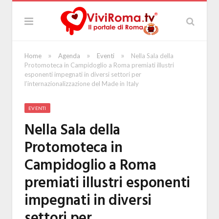
»
»
»
Home
Agenda
Eventi
Nella Sala della
Protomoteca in Campidoglio a Roma premiati illustri
esponenti impegnati in diversi settori per
l’internazionalizzazione del Made in Italy
EVENTI
Nella Sala della
Protomoteca in
Campidoglio a Roma
premiati illustri esponenti
impegnati in diversi
settori per