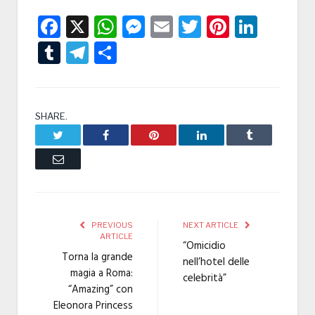
Facebook
X
WhatsApp
Messenger
Email
Twitter
Pintere
Linke
Tumblr
Telegram
Condividi
SHARE.
Twitter
Facebook
Pinterest
LinkedIn
Tumblr
Email
PREVIOUS
NEXT ARTICLE
ARTICLE
“Omicidio
Torna la grande
nell’hotel delle
magia a Roma:
celebrità”
“Amazing” con
Eleonora Princess