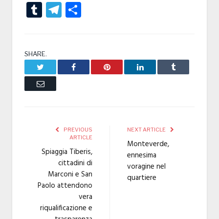
Tumblr
Telegram
Condividi
SHARE.
Twitter
Facebook
Pinterest
LinkedIn
Tumblr
Email
PREVIOUS
NEXT ARTICLE
ARTICLE
Monteverde,
Spiaggia Tiberis,
ennesima
cittadini di
voragine nel
Marconi e San
quartiere
Paolo attendono
vera
riqualificazione e