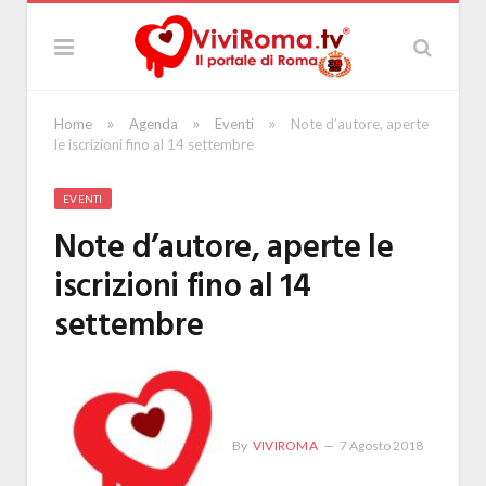
»
»
»
Home
Agenda
Eventi
Note d’autore, aperte
le iscrizioni fino al 14 settembre
EVENTI
Note d’autore, aperte le
iscrizioni fino al 14
settembre
By
VIVIROMA
7 Agosto 2018