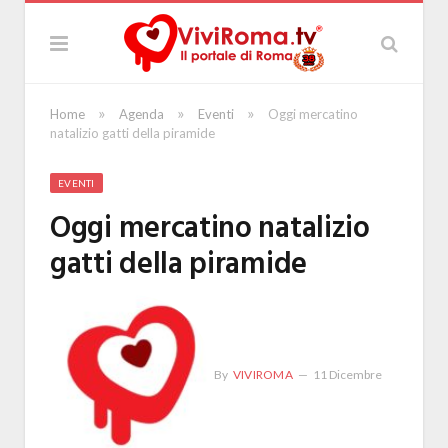
»
»
»
Home
Agenda
Eventi
Oggi mercatino
natalizio gatti della piramide
EVENTI
Oggi mercatino natalizio
gatti della piramide
By
VIVIROMA
11 Dicembre