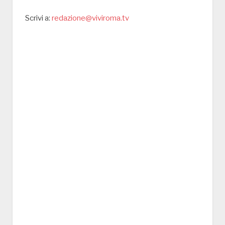
Scrivi a:
redazione@viviroma.tv