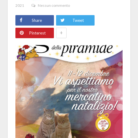
2021
Nessun commento
Share
Tweet
+
Pinterest