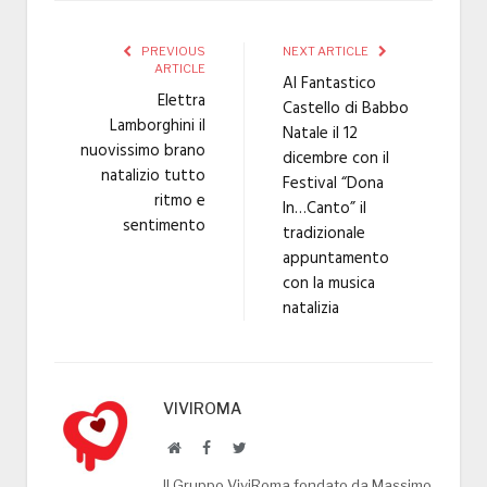
PREVIOUS
NEXT ARTICLE
ARTICLE
Al Fantastico
Elettra
Castello di Babbo
Lamborghini il
Natale il 12
nuovissimo brano
dicembre con il
natalizio tutto
Festival “Dona
ritmo e
In…Canto” il
sentimento
tradizionale
appuntamento
con la musica
natalizia
VIVIROMA
Website
Facebook
Twitter
Il Gruppo ViviRoma fondato da Massimo