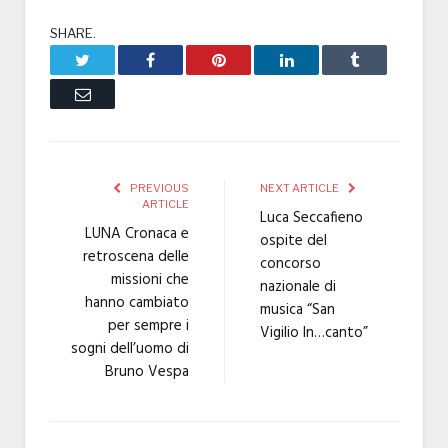
SHARE.
Twitter
Facebook
Pinterest
LinkedIn
Tumblr
Email
PREVIOUS
NEXT ARTICLE
ARTICLE
Luca Seccafieno
LUNA Cronaca e
ospite del
retroscena delle
concorso
missioni che
nazionale di
hanno cambiato
musica “San
per sempre i
Vigilio In…canto”
sogni dell’uomo di
Bruno Vespa