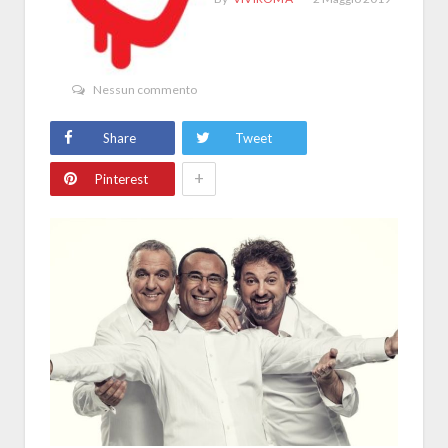
Nessun commento
Share
Tweet
+
Pinterest