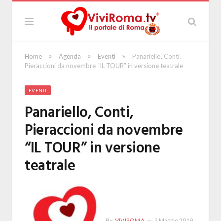
»
»
»
Home
Agenda
Eventi
Panariello, Conti,
Pieraccioni da novembre “IL TOUR” in versione teatrale
EVENTI
Panariello, Conti,
Pieraccioni da novembre
“IL TOUR” in versione
teatrale
By
VIVIROMA
2 Maggio 2019