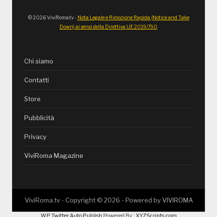
© 2026 ViviRoma.tv -
Nota Legale e Rimozione Rapida (Notice and Take
Down) ai sensi della Direttiva UE 2019/790
Chi siamo
Contatti
Store
Pubblicità
Privacy
ViviRoma Magazine
ViviRoma.tv - Copyright ©
2026
- Powered by
VIVIROMA
WP Twitter Auto Publish
Powered By :
XYZScripts.com