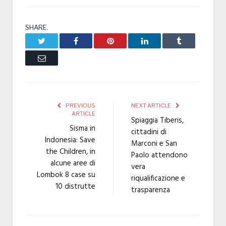
SHARE.
Twitter
Facebook
Pinterest
LinkedIn
Tumblr
Email
PREVIOUS
NEXT ARTICLE
ARTICLE
Spiaggia Tiberis,
Sisma in
cittadini di
Indonesia: Save
Marconi e San
the Children, in
Paolo attendono
alcune aree di
vera
Lombok 8 case su
riqualificazione e
10 distrutte
trasparenza