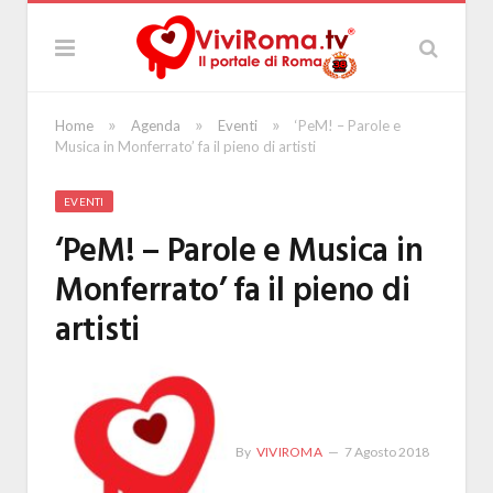
»
»
»
Home
Agenda
Eventi
‘PeM! – Parole e
Musica in Monferrato’ fa il pieno di artisti
EVENTI
‘PeM! – Parole e Musica in
Monferrato’ fa il pieno di
artisti
By
VIVIROMA
7 Agosto 2018