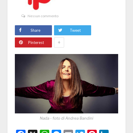
Nessun commento
Share
Tweet
+
Pinterest
Nada - foto di Andrea Bandini