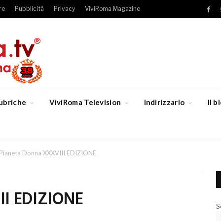
re
Pubblicità
Privacy
ViviRoma Magazine
Fac
ubriche
ViviRoma Television
Indirizzario
Il 
Pianeta Donna XXXVIII EDIZIONE
II EDIZIONE
S