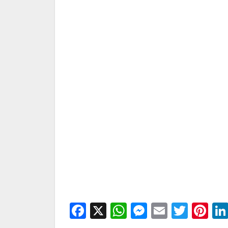
Facebook
X
WhatsApp
Messenge
Email
Twitt
Pi