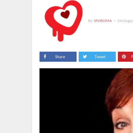
By
VIVIROMA
24 Giugn
Share
Tweet
P