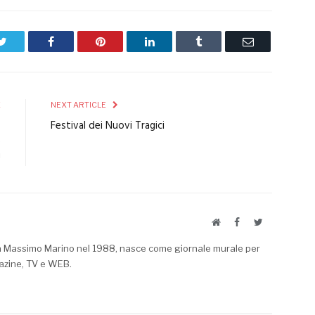
Twitter
Facebook
Pinterest
LinkedIn
Tumblr
Email
E
NEXT ARTICLE
o
Festival dei Nuovi Tragici
e
!
Website
Facebook
Twitter
a Massimo Marino nel 1988, nasce come giornale murale per
azine, TV e WEB.