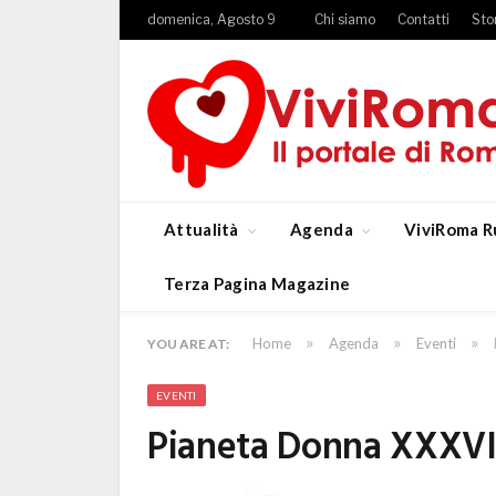
domenica, Agosto 9
Chi siamo
Contatti
Sto
Attualità
Agenda
ViviRoma R
Terza Pagina Magazine
»
»
»
Home
Agenda
Eventi
YOU ARE AT:
EVENTI
Pianeta Donna XXXVI