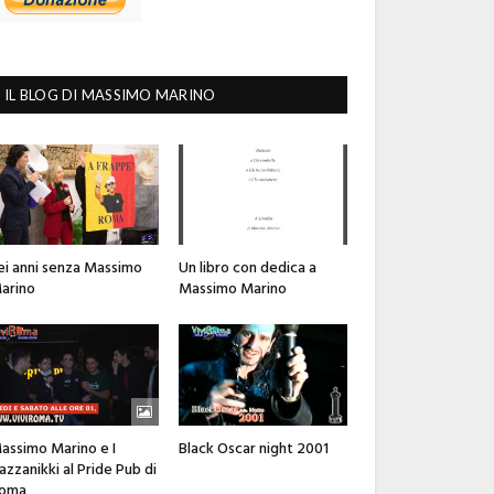
IL BLOG DI MASSIMO MARINO
ei anni senza Massimo
Un libro con dedica a
arino
Massimo Marino
assimo Marino e I
Black Oscar night 2001
azzanikki al Pride Pub di
oma