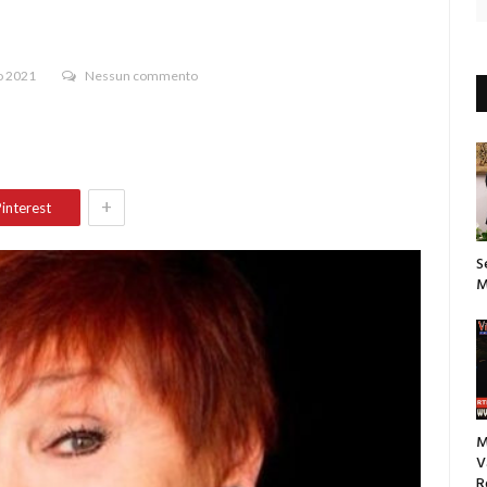
o 2021
Nessun commento
+
interest
S
M
M
V
R