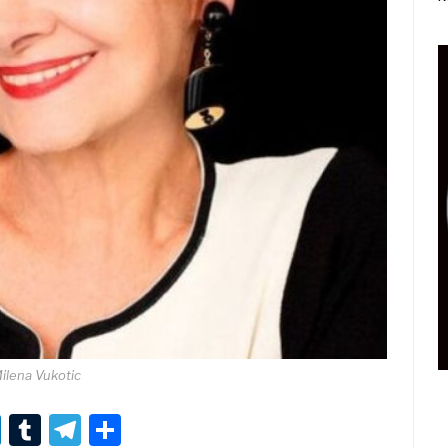
ilena Vukotic
r
er
nterest
LinkedIn
Tumblr
Telegram
Condividi