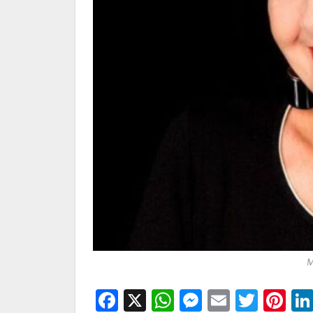
M
Facebook
X
WhatsApp
Messenge
Email
Twitt
Pi