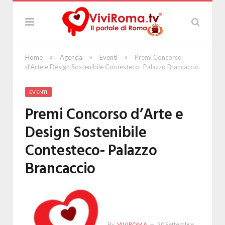
»
»
»
Home
Agenda
Eventi
Premi Concorso
d’Arte e Design Sostenibile Contesteco- Palazzo Brancaccio
EVENTI
Premi Concorso d’Arte e
Design Sostenibile
Contesteco- Palazzo
Brancaccio
By
VIVIROMA
30 Settembre