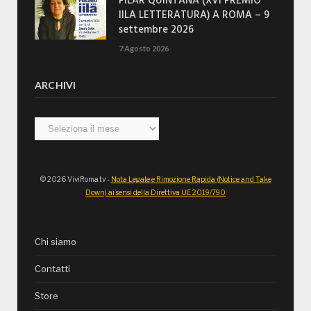
PILAR QUINTANA (XVI PREMIO
IILA LETTERATURA) A ROMA – 9
settembre 2026
7 Agosto 2026
ARCHIVI
Archivi
© 2026 ViviRoma.tv -
Nota Legale e Rimozione Rapida (Notice and Take
Down) ai sensi della Direttiva UE 2019/790
Chi siamo
Contatti
Store