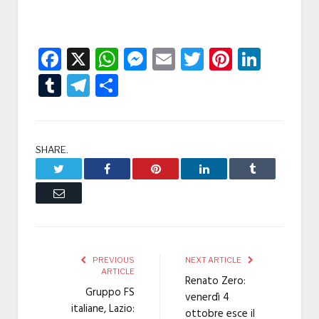
Facebook
X
WhatsApp
Messenger
Email
Twitter
Pintere
Linke
Tumblr
Telegram
Condividi
SHARE.
Twitter
Facebook
Pinterest
LinkedIn
Tumblr
Email
PREVIOUS
NEXT ARTICLE
ARTICLE
Renato Zero:
Gruppo FS
venerdì 4
italiane, Lazio:
ottobre esce il