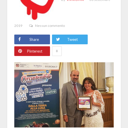
2019
Nessun commento
Share
Tweet
+
Pinterest