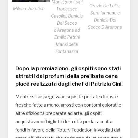
Monsignor Luigi
Orazio De Lellis,
Milena Vukotich
Francesco
Sara Iannone e
Casolini, Daniela
Daniela Del
Del Secco
Secco D’Aragona
d’Aragona ed
Emilio Petrini
Mansi della
Fontanazza
Dopo la premiazione, gli ospiti sono stati
attratti dai profumi della prelibata cena
placè realizzata dagli chef di Patrizia Cini.
Mentre si susseguivano squisite portate di paste
fresche fatte a mano, arrosti con contorni colorati e
altre sfiziosità preparate ad arte, gli ospiti
acquistavano i biglietti della riffa per la raccolta
fondi in favore della Rotary Foudation, invogliati dai