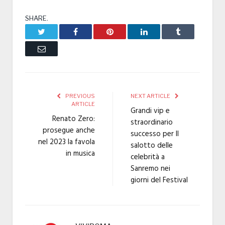
SHARE.
Twitter
Facebook
Pinterest
LinkedIn
Tumblr
Email
PREVIOUS
NEXT ARTICLE
ARTICLE
Grandi vip e
Renato Zero:
straordinario
prosegue anche
successo per Il
nel 2023 la favola
salotto delle
in musica
celebrità a
Sanremo nei
giorni del Festival