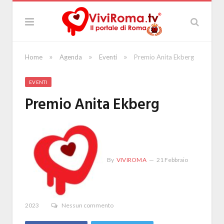
»
»
»
Home
Agenda
Eventi
Premio Anita Ekberg
EVENTI
Premio Anita Ekberg
By
VIVIROMA
21 Febbraio
2023
Nessun commento