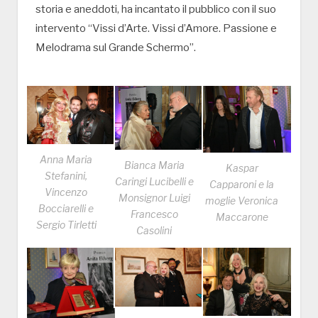
storia e aneddoti, ha incantato il pubblico con il suo
intervento “Vissi d’Arte. Vissi d’Amore. Passione e
Melodrama sul Grande Schermo”.
Anna Maria
Bianca Maria
Kaspar
Stefanini,
Caringi Lucibelli e
Capparoni e la
Vincenzo
Monsignor Luigi
moglie Veronica
Bocciarelli e
Francesco
Maccarone
Sergio Tirletti
Casolini