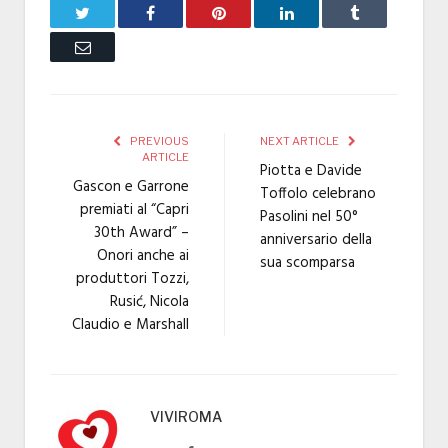
Twitter
Facebook
Pinterest
LinkedIn
Tumblr
Email
PREVIOUS
NEXT ARTICLE
ARTICLE
Piotta e Davide
Gascon e Garrone
Toffolo celebrano
premiati al “Capri
Pasolini nel 50°
30th Award” –
anniversario della
Onori anche ai
sua scomparsa
produttori Tozzi,
Rusić, Nicola
Claudio e Marshall
VIVIROMA