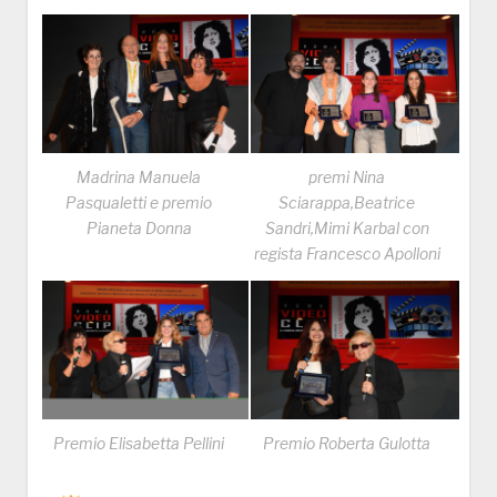
Madrina Manuela
premi Nina
Pasqualetti e premio
Sciarappa,Beatrice
Pianeta Donna
Sandri,Mimi Karbal con
regista Francesco Apolloni
Premio Elisabetta Pellini
Premio Roberta Gulotta