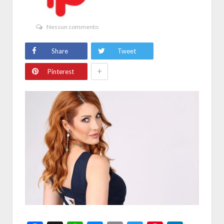
Nessun commento
Share
Tweet
+
Pinterest