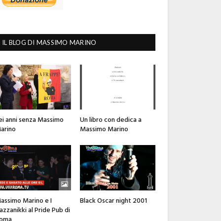
IL BLOG DI MASSIMO MARINO
ei anni senza Massimo
Un libro con dedica a
arino
Massimo Marino
assimo Marino e I
Black Oscar night 2001
azzanikki al Pride Pub di
oma