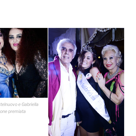
telnuovo e Gabriella
one premiata