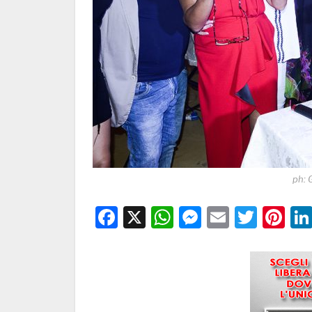
ph: 
Facebook
X
WhatsApp
Messenge
Email
Twitt
Pi