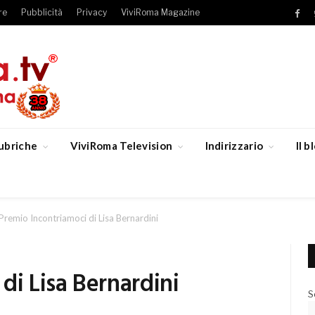
re
Pubblicità
Privacy
ViviRoma Magazine
Fac
ubriche
ViviRoma Television
Indirizzario
Il 
Premio Incontriamoci di Lisa Bernardini
di Lisa Bernardini
S