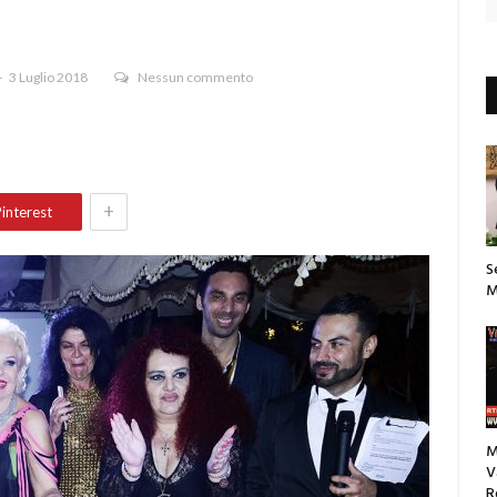
3 Luglio 2018
Nessun commento
+
interest
S
M
M
V
R