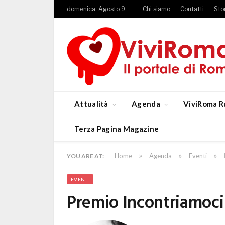
domenica, Agosto 9
Chi siamo
Contatti
Sto
Attualità
Agenda
ViviRoma R
Terza Pagina Magazine
»
»
»
Home
Agenda
Eventi
YOU ARE AT:
EVENTI
Premio Incontriamoci 