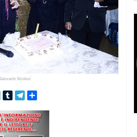
Giancarlo Sirolesi
r
er
nterest
LinkedIn
Tumblr
Telegram
Condividi