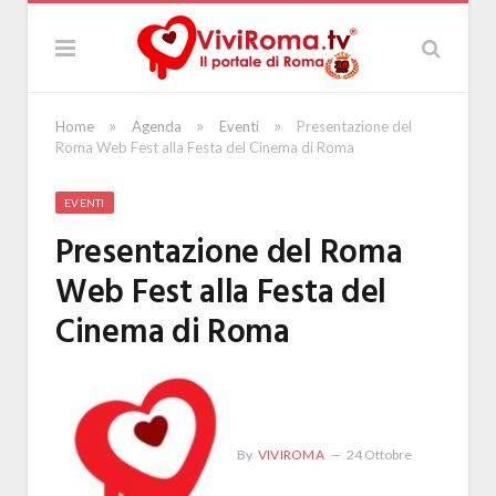
»
»
»
Home
Agenda
Eventi
Presentazione del
Roma Web Fest alla Festa del Cinema di Roma
EVENTI
Presentazione del Roma
Web Fest alla Festa del
Cinema di Roma
By
VIVIROMA
24 Ottobre