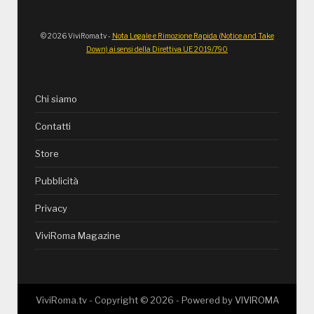
© 2026 ViviRoma.tv -
Nota Legale e Rimozione Rapida (Notice and Take
Down) ai sensi della Direttiva UE 2019/790
Chi siamo
Contatti
Store
Pubblicità
Privacy
ViviRoma Magazine
ViviRoma.tv - Copyright ©
2026
- Powered by
VIVIROMA