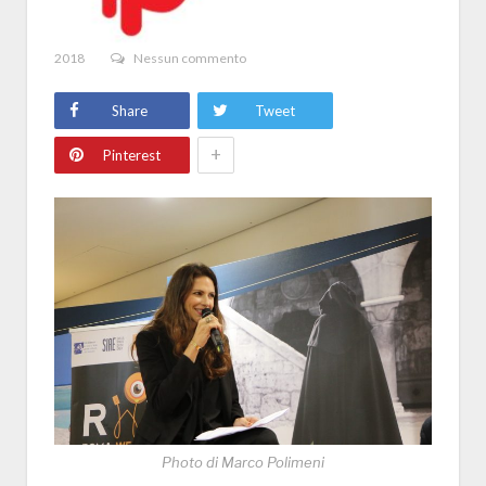
2018
Nessun commento
Share
Tweet
+
Pinterest
Photo di Marco Polimeni